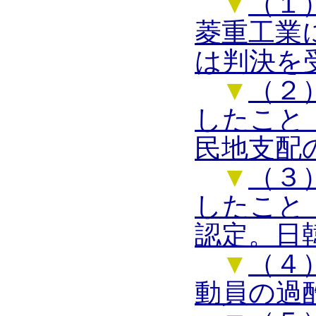
▼
（１
菱重工業
は判決を
▼
（２
したこと
民地支配
▼
（３
したこと
認定。日
▼
（４
動員の過