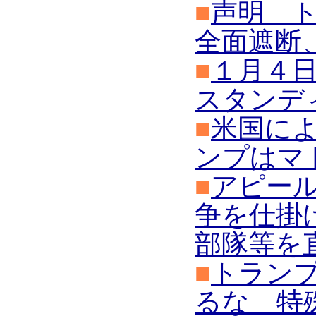
■
声明 
全面遮断
■
１月４
スタンデ
■
米国に
ンプはマ
■
アピー
争を仕掛
部隊等を
■
トラン
るな 特