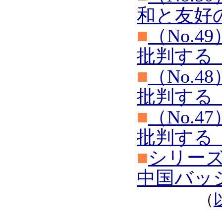
和と友好
■
（No.
批判する
■
（No.
批判する
■
（No.
批判する
■
シリー
中国バッ
（