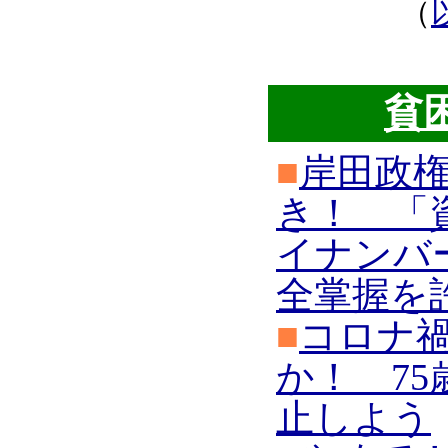
（
貧
■
岸田政
き！ 「
イナンバ
全掌握を
■
コロナ
か！ 7
止しよう