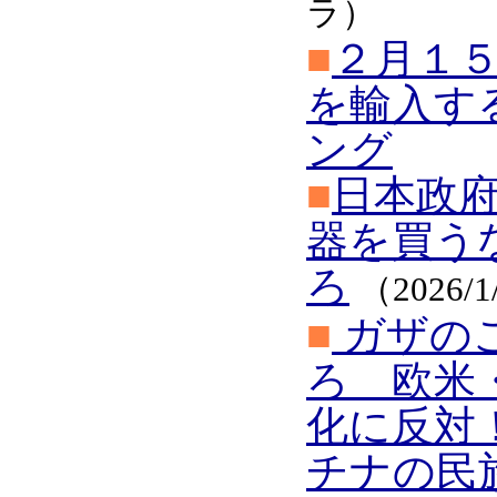
ラ）
■
２月１５
を輸入す
ング
■
日本政
器を買う
ろ
（2026/
■
ガザの
ろ 欧米
化に反対
チナの民