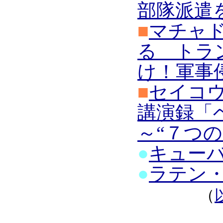
部隊派遣
■
マチャ
る トラ
け！軍事
■
セイコウ
講演録「
～“７つ
●
キュー
●
ラテン
（