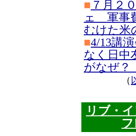
■
７月２
ェ 軍事
むけた米
■
4/13
なく日中
がなぜ？
（
リブ・イ
フ