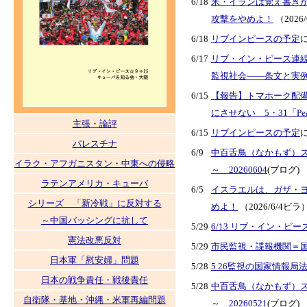
6/18
米・イランは覚え書き
攻撃をやめよ！
（2026
6/18
リブインピースの予定
6/17
リブ・イン・ピース連続
監視社会――条文と実
6/15
【報告】トマホーク配
にさせない 5・31「Peace
主張・論評
6/15
リブインピースの予定
パレスチナ
6/9
中百舌鳥（なかもず）
イラク・アフガニスタン・中東への侵略
～ 20260604
(ブログ)
ラテンアメリカ・キューバ
6/5
イスラエルは、ガザ・
シリーズ 「新冷戦」に反対する
めよ！
（2026/6/4ビラ
～中国バッシングに抗して
5/29
6/13 リブ・イン・ピー
憲法改悪反対
5/29
市民監視・諜報機関＝
日本軍「慰安婦」問題
5/28
5.26監視の国家情報
日本の戦争責任・戦後責任
5/28
中百舌鳥（なかもず）
自衛隊・基地・沖縄・米軍再編問題
～ 20260521
(ブログ)