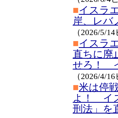
■
イスラ
岸、レバ
（2026/5/
■
イスラエ
直ちに廃
せろ！ 
（2026/4/
■
米は停
よ！ イ
刑法」を