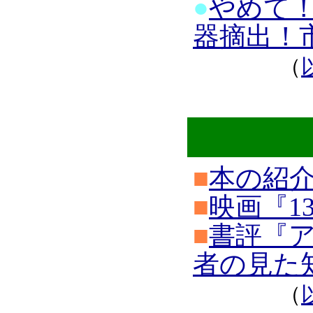
●
やめて
器摘出！
（
■
本の紹介
■
映画『1
■
書評『ア
者の見た
（