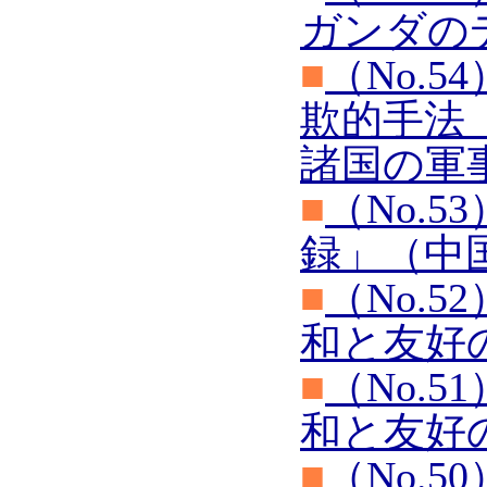
ガンダの
■
（No.
欺的手法
諸国の軍
■
（No.
録」（中
■
（No.
和と友好
■
（No.
和と友好
■
（No.