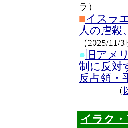
ラ）
■
イスラエ
人の虐殺
（2025/11
●
旧アメ
制に反対
反占領・
（
イラク・