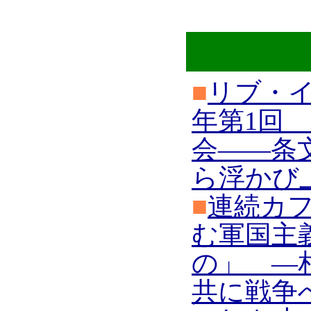
■
リブ・イ
年第1回
会――条
ら浮かび
■
連続カフ
む軍国主
の」 ―
共に戦争