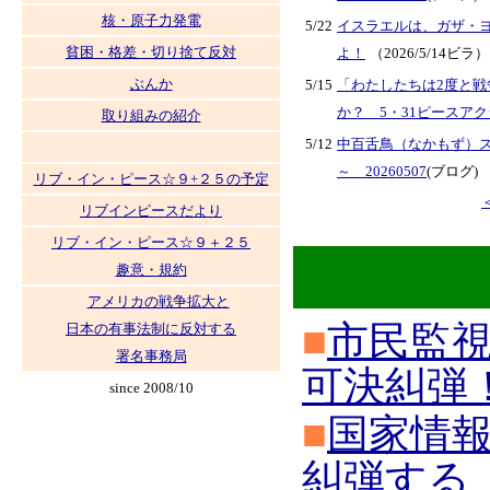
核・原子力発電
5/22
イスラエルは、ガザ・
貧困・格差・切り捨て反対
よ！
（2026/5/14ビラ）
ぶんか
5/15
「わたしたちは2度と
か？ 5・31ピースア
取り組みの紹介
5/12
中百舌鳥（なかもず）
～ 20260507
(ブログ)
リブ・イン・ピース☆９+２５の予定
リブインピースだより
リブ・イン・ピース☆９＋２５
趣意・規約
アメリカの戦争拡大と
■
市民監
日本の有事法制に反対する
署名事務局
可決糾弾
since 2008/10
■
国家情
糾弾する