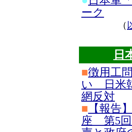
●
日本軍
ーク
（
日
■
徴用工
い 日米
網反対
■
【報告】
座 第5