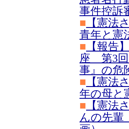
事件控訴
■
【憲法さ
青年と憲
■
【報告】
座 第3
事』の危
■
【憲法さ
年の母と
■
【憲法さ
んの先輩