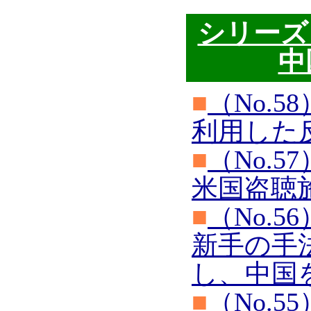
シリーズ
中
■
（No.
利用した
■
（No.
米国盗聴
■
（No.
新手の手
し、中国
■
（No.