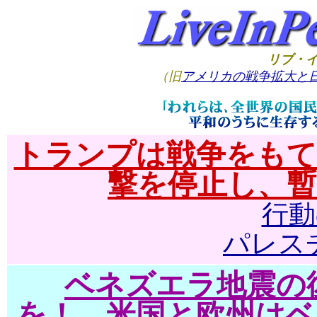
リブ・イ
（旧
アメリカの戦争拡大と
トランプは戦争をもて
撃を停止し、暫
行動
パレス
ベネズエラ地震の
を！ 米国と欧州はベ