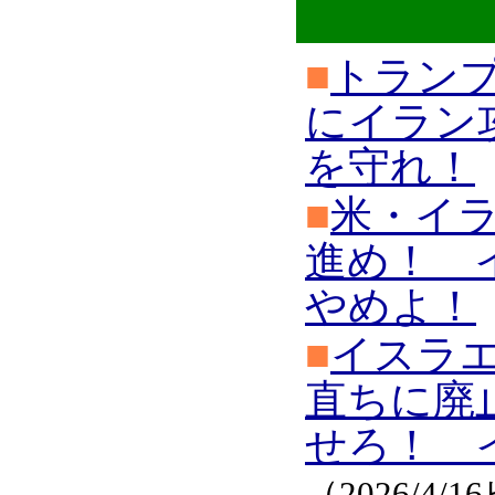
■
トラン
にイラン
を守れ！
■
米・イ
進め！ 
やめよ！
■
イスラエ
直ちに廃
せろ！ 
（2026/4/