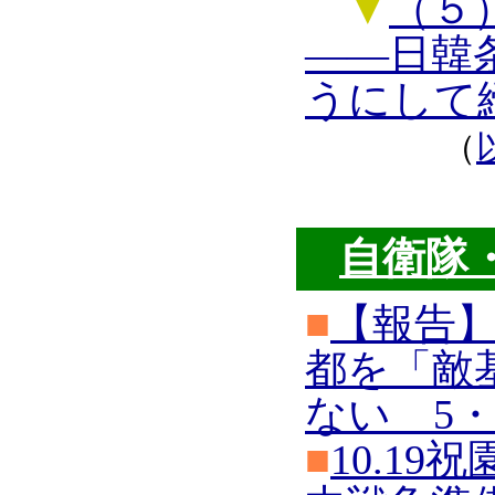
▼
（５
――日韓
うにして
（
自衛隊
■
【報告
都を「敵
ない 5・31
■
10.1