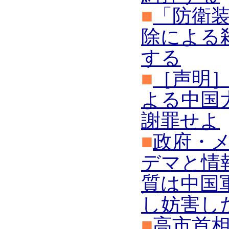
■
「防衛
除による
する
■
［声明
よる中国
謝罪せよ
■
政府・
デマと情
質は中国
し妨害し
■
高市首