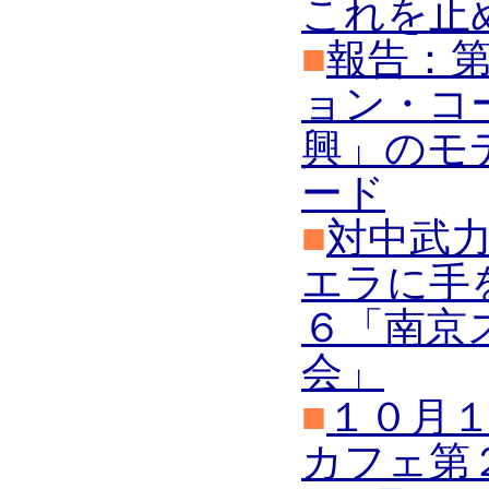
これを止
■
報告：
ョン・コ
興」のモ
ード
■
対中武
エラに手
６「南京
会」
■
１０月
カフェ第