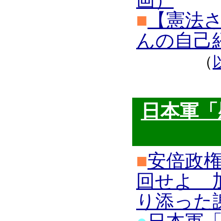
画）
■
【憲法さ
んの自己
（
日本軍「
■
安倍政
回せよ 
り添った