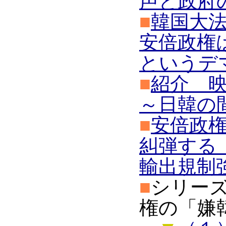
声と政府
■
韓国大
安倍政権
というデ
■
紹介 映
～日韓の
■
安倍政
糾弾する
輸出規制
■
シリー
権の「嫌