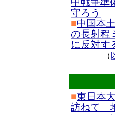
中戦争準
守ろう
■
中国本
の長射程
に反対す
（
■
東日本
訪ねて 