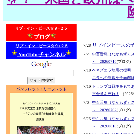
リブ・イン・ピース☆９+２５
ブログ
リブインピースの
7/28
リブ・イン・ピース☆９+２５
YouTubeチャンネル
7/21
中百舌鳥（なかもず）
～ 20260716
(ブログ)
7/18
ベネズエラ地震の復興
エラへの制裁を全面解
7/16
トランプは戦争をもて
パンフレット・リーフレット
平合意を守れ！
（2026
7/6
中百舌鳥（なかもず）
～ 20260702
(ブログ)
6/23
中百舌鳥（なかもず）
～ 20260618
(ブログ)