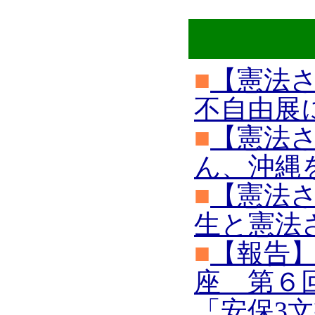
■
【憲法さ
不自由展
■
【憲法さ
ん、沖縄
■
【憲法さ
生と憲法
■
【報告】
座 第６
「安保3