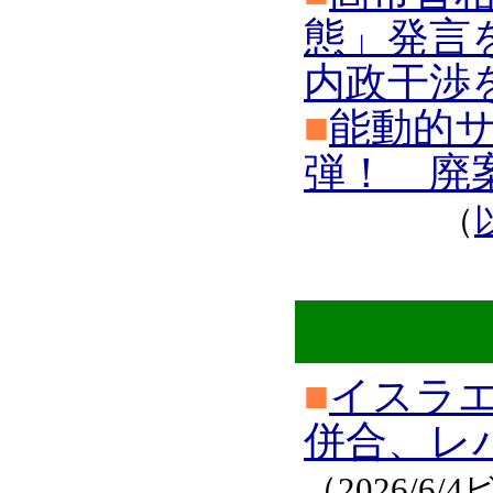
態」発言
内政干渉
■
能動的
弾！ 廃
（
■
イスラ
併合、レ
（2026/6/