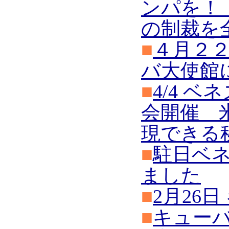
ンパを！
の制裁を
■
４月２
バ大使館
■
4/4 
会開催 
現できる
■
駐日ベ
ました
■
2月26
■
キュー