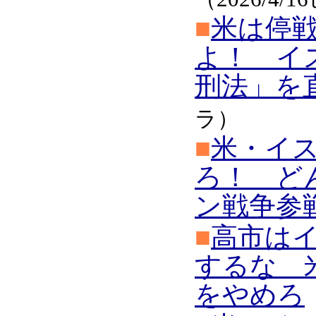
■
米は停
よ！ イ
刑法」を
ラ）
■
米・イ
ろ！ ど
ン戦争参
■
高市は
するな 
をやめろ