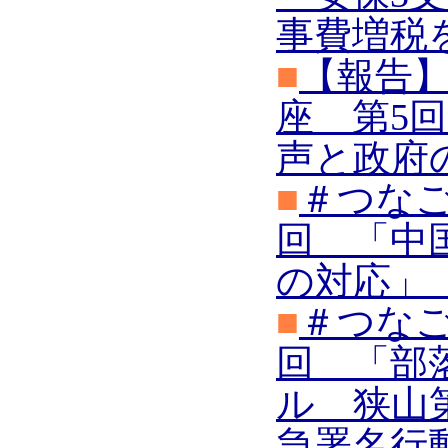
事費増税を
■
【報告】
座 第5
声と政府
■
＃つなご
回 「中
の対応」
■
＃つなご
回 「部
ル 狭山
急署名行