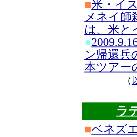
■
米・イ
メネイ師
は、米と
●
2009.
ン帰還兵
本ツアー
（
ラ
■
ベネズ