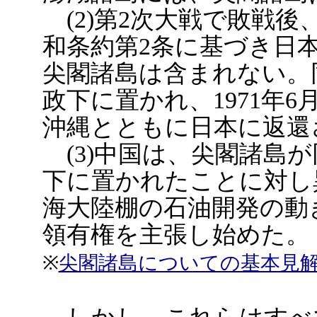
(2)第2次大戦で敗戦後
和条約第2条に基づき日
尖閣諸島は含まれない。
政下に置かれ、1971年
沖縄とともに日本に返還
(3)中国は、尖閣諸島
下に置かれたことに対し
海大陸棚の石油開発の動
領有権を主張し始めた。
※
尖閣諸島についての基本見