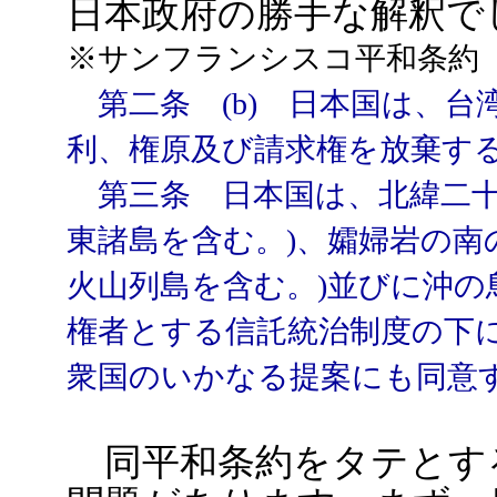
日本政府の勝手な解釈で
※サンフランシスコ平和条約（1
第二条 (b) 日本国は、台
利、権原及び請求権を放棄す
第三条 日本国は、北緯二十
東諸島を含む。)、孀婦岩の南
火山列島を含む。)並びに沖の
権者とする信託統治制度の下
衆国のいかなる提案にも同意
同平和条約をタテとす