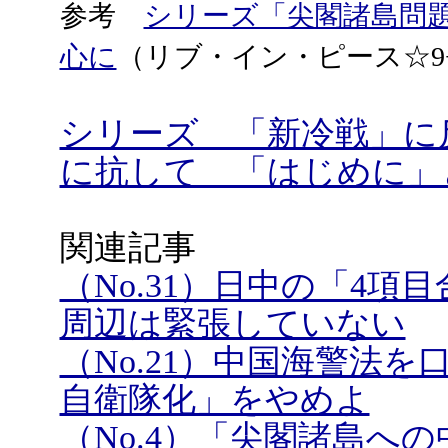
参考
シリーズ「尖閣諸島問
心に
（リブ・イン・ピース☆9+
シリーズ 「新冷戦」に
に抗して 「はじめに」
関連記事
（No.31）日中の「4項
周辺は緊張していない
（No.21）中国海警法
自衛隊化」をやめよ
（No.4）「尖閣諸島へ