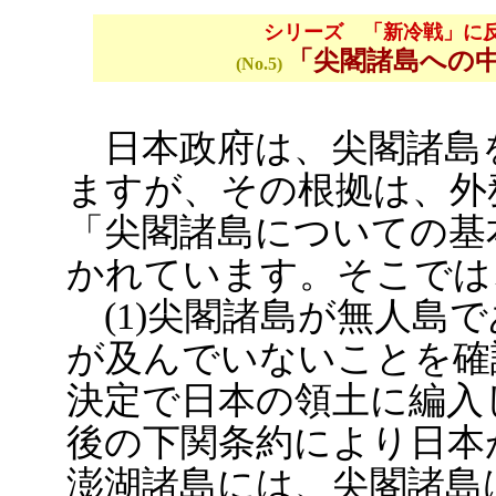
シリーズ 「新冷戦」に
「尖閣諸島への
(No.5)
日本政府は、尖閣諸島
ますが、その根拠は、外
「尖閣諸島についての基
かれています。そこでは
(1)尖閣諸島が無人島
が及んでいないことを確認
決定で日本の領土に編入
後の下関条約により日本
澎湖諸島には、尖閣諸島