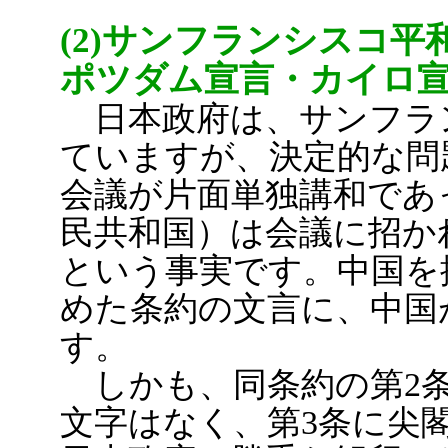
(2)サンフランシスコ
ポツダム宣言・カイロ
日本政府は、サンフラ
ていますが、決定的な問
会議が片面単独講和であ
民共和国）は会議に招か
という事実です。中国を
めた条約の文言に、中国
す。
しかも、同条約の第2条
文字はなく、第3条に尖