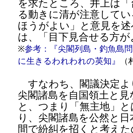
を求たところ、井上は「
る動きに清が注意してい
ほうがよい」と意見を述
は、「目下見合せる方が
※
参考：『尖閣列島・釣魚島問
に生きるわれわれの英知』
（
すなわち、閣議決定より
尖閣諸島を自国領土と見
と、つまり「無主地」と
り、尖閣諸島を公然と日
間で紛糾を招くと考えた