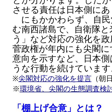
とが分かります。したが
させる責任は日本側にあ
にもかかわらず、自民
む南西諸島で、自衛隊と
う」など対応の強化を政
菅政権が年内にも尖閣に
意向を示すなど、日本側
うな行動を続けています
※
尖閣対応の強化を提言
（朝
※
環境省、尖閣の生態調査検
「棚上げ合意」とは？