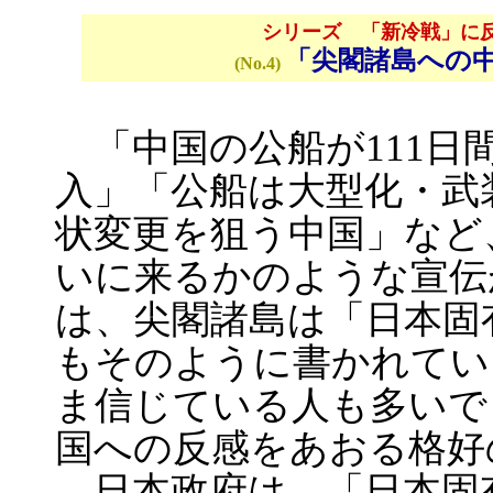
シリーズ 「新冷戦」に
「尖閣諸島への
(No.4)
「中国の公船が111日
入」「公船は大型化・武
状変更を狙う中国」など
いに来るかのような宣伝
は、尖閣諸島は「日本固
もそのように書かれてい
ま信じている人も多いで
国への反感をあおる格好
日本政府は、「日本固