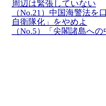
周辺は緊張していない
（No.21）中国海警法
自衛隊化」をやめよ
（No.5）「尖閣諸島へ