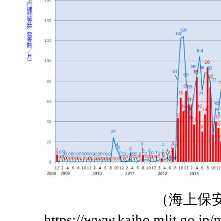
（海上保
https://www.kaiho.mlit.go.j