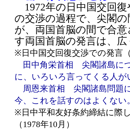
1972年の日中国交回復
の交渉の過程で、尖閣の
が、両国首脳の間で合意
す両国首脳の発言は、広
※
日中国交回復交渉での発言（1
田中角栄首相 尖閣諸島につ
に、いろいろ言ってくる人が
周恩来首相 尖閣諸島問題に
今、これを話すのはよくない
※
日中平和友好条約締結に際
（1978年10月）