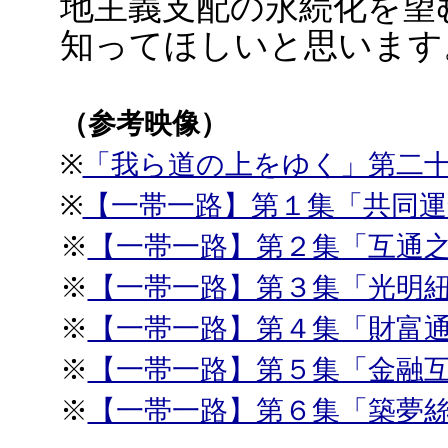
地主義支配の永続化を望
知ってほしいと思います
（参考映像）
※
「我ら道の上をゆく」第二
※
【一帯一路】第１集「共同運
※
【一帯一路】第２集「互通
※
【一帯一路】第３集「光明
※
【一帯一路】第４集「財富
※
【一帯一路】第５集「金融
※
【一帯一路】第６集「築夢