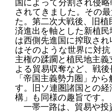
国によって分割され侵略
されてきました。その最
た。第二次大戦後、旧植
済進出を軸とした新植民
は西側先進国に搾取され
はそのような世界に対抗
主権の蹂躙と植民地主義
よる貿易収奪など、戦後
「帝国主義勢力圏」から
す。旧ソ連圏諸国との経
構」も同様の趣旨です。
一帯一路は、貿易や投