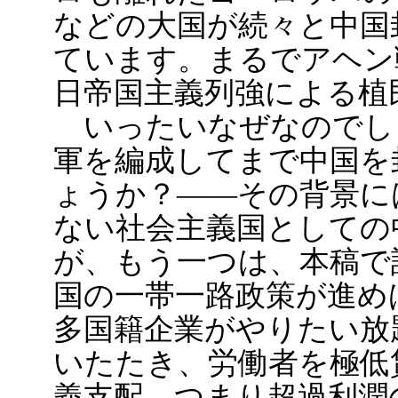
などの大国が続々と中国
ています。まるでアヘン
日帝国主義列強による植
いったいなぜなのでしょ
軍を編成してまで中国を
ょうか？――その背景に
ない社会主義国としての
が、もう一つは、本稿で
国の一帯一路政策が進め
多国籍企業がやりたい放
いたたき、労働者を極低
義支配、つまり超過利潤