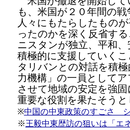
米国が撤退を開始して
も、米国が２０年間の戦
人々にもたらしたものが
ったのかを深く反省する
ニスタンが独立、平和、
積極的に支援していくこ
タリバンとの対話を積極
力機構」の一員としてア
させて地域の安定を強固
重要な役割を果たそうと
※
中国の中東政策のすごさ 
※
王毅中東歴訪の狙いは「エ