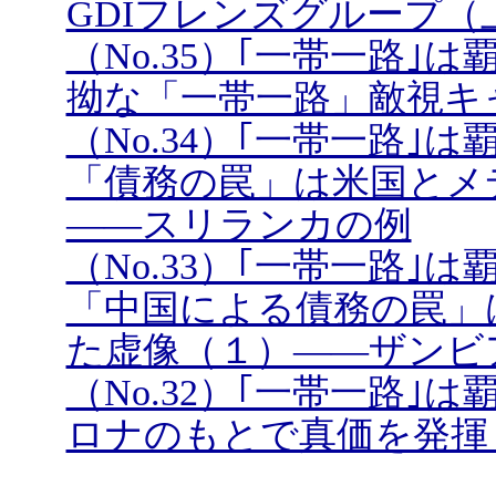
GDIフレンズグループ（
（No.35）｢一帯一路
拗な「一帯一路」敵視キ
（No.34）｢一帯一路
「債務の罠」は米国とメ
――スリランカの例
（No.33）｢一帯一路
「中国による債務の罠」
た虚像（１）――ザンビ
（No.32）｢一帯一路
ロナのもとで真価を発揮