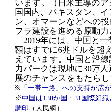
います。（日米主導のアジ
国国内、パキスタン、イ
ン、オマーンなどへの投
フラ建設を進める原動力
2019年には、中国と
額はすでに6兆ドルを超え
えています。中国と沿線
力パークは現地に30万
展のチャンスをもたらし
※
「一帯一路」への支持が広
※
中国は138か国・31国際組
調印
（人民網）