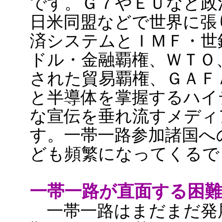
です。Ｇ７やＥＵなど政
日米同盟などで世界に張
済システムとＩＭＦ・世
ドル・金融覇権、ＷＴＯ
された貿易覇権、ＧＡＦ
と半導体を掌握するハイ
な宣伝を垂れ流すメディ
す。一帯一路参加諸国へ
ども頻繁になってくるで
一帯一路が直面する困
一帯一路はまだまだ発