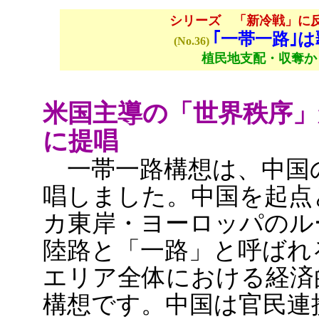
シリーズ 「新冷戦」に
｢一帯一路｣
(No.36)
植民地支配・収奪か
米国主導の「世界秩序」
に提唱
一帯一路構想は、中国の
唱しました。中国を起点
カ東岸・ヨーロッパのル
陸路と「一路」と呼ばれ
エリア全体における経済
構想です。中国は官民連