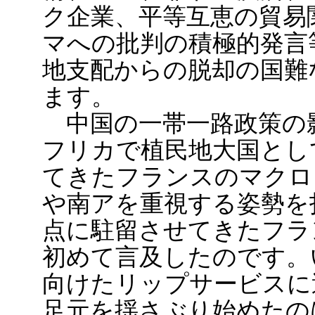
ク企業、平等互恵の貿易
マへの批判の積極的発言
地支配からの脱却の国難
ます。
中国の一帯一路政策の
フリカで植民地大国とし
てきたフランスのマクロ
や南アを重視する姿勢を
点に駐留させてきたフラ
初めて言及したのです。
向けたリップサービスに
足元を揺さぶり始めたの