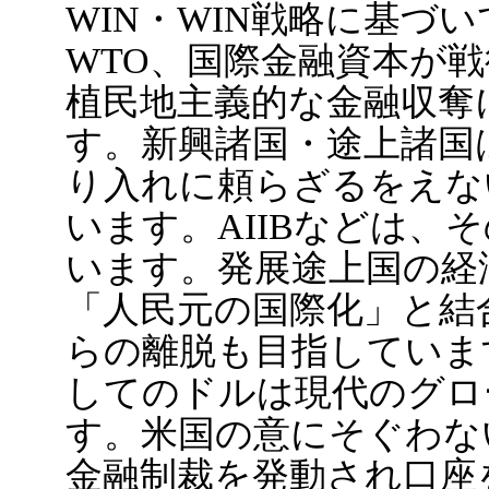
WIN・WIN戦略に基づ
WTO、国際金融資本が
植民地主義的な金融収奪
す。新興諸国・途上諸国
り入れに頼らざるをえな
います。AIIBなどは、
います。発展途上国の経
「人民元の国際化」と結
らの離脱も目指していま
してのドルは現代のグロ
す。米国の意にそぐわな
金融制裁を発動され口座