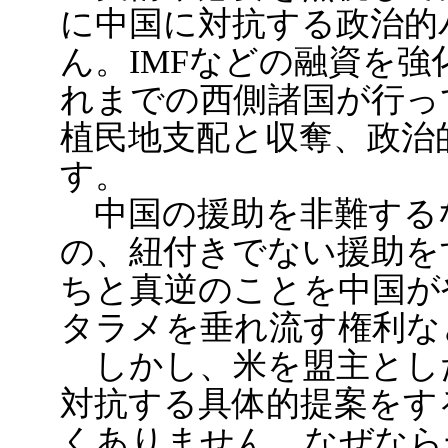
に中国に対抗する政治的
ん。IMFなどの融資を強
れまでの西側諸国が行っ
植民地支配と収奪、政治
す。
中国の援助を非難する
の、紐付きでない援助を
ちと真逆のことを中国が
タラメを垂れ流す権利な
しかし、米を盟主とし
対抗する具体的提案をす
くありません。なぜなら