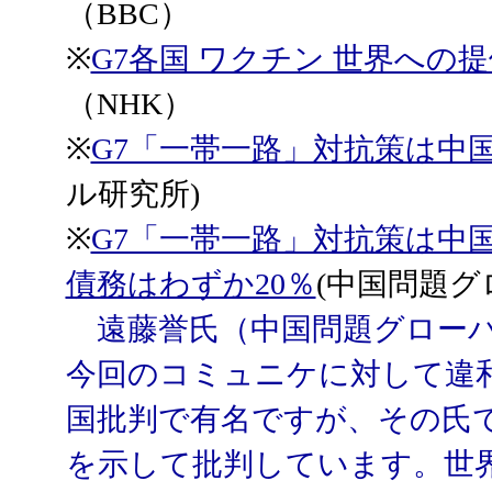
（BBC）
※
G7各国 ワクチン 世界への
（NHK）
※
G7「一帯一路」対抗策は中
ル研究所)
※
G7「一帯一路」対抗策は中
債務はわずか20％
(中国問題グ
遠藤誉氏（中国問題グローバ
今回のコミュニケに対して違
国批判で有名ですが、その氏
を示して批判しています。世