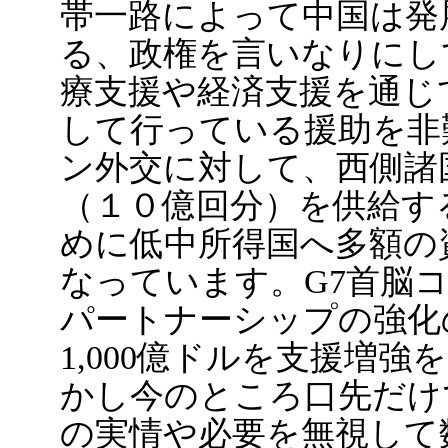
帯一路によって中国は発
る、政権を言いなりにし
療支援や経済支援を通じ
して行っている援助を非
ン外交に対して、西側諸
（１０億回分）を供給す
めに低中所得国へ多額の
なっています。G7首脳
パートナーシップの強化
1,000億ドルを支援増
かし今のところ口先だけ
の実情や必要を無視して