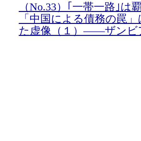
（No.33）｢一帯一路
「中国による債務の罠」
た虚像（１）――ザンビ