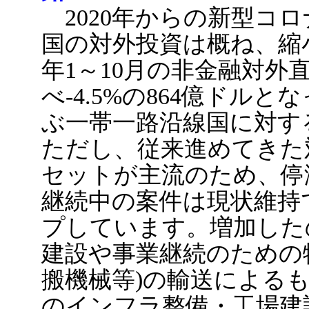
2020年からの新型コ
国の対外投資は概ね、縮小
年1～10月の非金融対外
べ-4.5%の864億ドル
ぶ一帯一路沿線国に対す
ただし、従来進めてきた
セットが主流のため、停
継続中の案件は現状維持
プしています。増加した
建設や事業継続のための
搬機械等)の輸送による
のインフラ整備・工場建