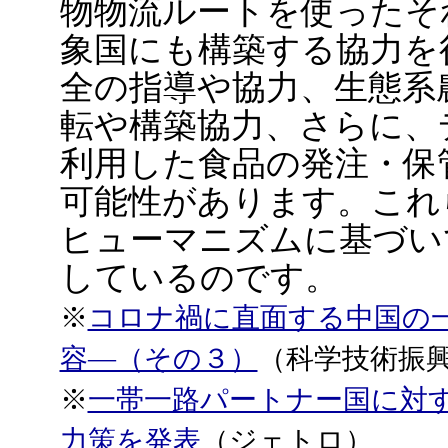
物物流ルートを使ったそ
象国にも構築する協力を
全の指導や協力、生態系
転や構築協力、さらに、
利用した食品の発注・保
可能性があります。これ
ヒューマニズムに基づい
しているのです。
※
コロナ禍に直面する中国の
容―（その３）
（科学技術振
※
一帯一路パートナー国に対
力策を発表
（ジェトロ）