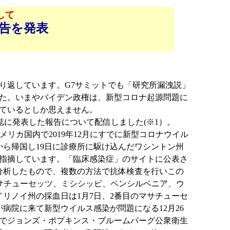
して
告を発表
り返しています。G7サミットでも「研究所漏洩説」
た。いまやバイデン政権は、新型コロナ起源問題に
ているとしか思えません。
誌に発表した報告について配信しました(※1）。
アメリカ国内で2019年12月にすでに新型コロナウイル
から帰国し19日に診療所に駆け込んだワシントン州
指摘しています。「臨床感染症」のサイトに公表さ
体を分析したもので、複数の方法で抗体検査を行いこの
マサチューセッツ、ミシシッピ、ペンシルベニア、ウ
リノイ州の採血日は1月7日、2番目のマサチューセ
病院に来て新型ウイルス感染が問題になる12月26
でジョンズ・ポプキンス・ブルームバーグ公衆衛生