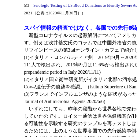
※3
Serologic Testing of US Blood Donations to Identify Severe
2021［公表は2020年11月30日］）
スパイ情報の精査ではなく、各国での先行感
新型コロナウイルスの起源解明についてアメリカ
す。例えば浅井基文氏のコラムでは中国外務省の趙
リブインピースの第3回オンライン・カフェで紹介
(1)イタリア・ロンバルディア州 2019年9月～20
111人で検出され、2019年9月は11.6%から検出された。最も多かったの
prepandemic period in Italy,2020/11/11)
(2)イタリア国立衛生研究所がイタリア北部の汚水処
Cov-2遺伝子の痕跡を確認。（Istituto Superiore di Sani
(3)フランスでインフルエンザのような症状があった患
Journal of Antimicrobial Agents 2020/6/6)
いずれにしても、昨年の段階から世界各地で先行感
していたのです。ロイター通信は世界保健機関(WH
る可能性を示唆する研究のサンプルを再テストしは
るためには、上のような世界各国での先行感染事例