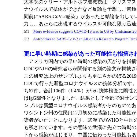
大学院のケリー・アルトホフ准教授は「クリスマス
ナウイルスで抗体ができたなど反論を予想し、何種
間前にSARS-CoV-2感染」があったと結論を
力し、あたらに出現するウイルスを可能な限り迅速
※1
More evidence suggests COVID-19 was in US by Christmas 2
※2
Antibodies to SARS-CoV-2 in All of Us Research Program Parti
更に早い時期に感染があった可能性も指摘さ
アメリカ国内での早い時期の感染の広がりを指摘す
CDCやNIHの研究者らが関係する別の論文が掲載されて
この研究は上のサンプルよりも更にさかのぼる2019年
CDCで行った新型コロナウイルスの抗体分析です。この研
ち67件、合計106件（1.4％）がIgG抗体検査に陽
はIgG陽性となりました。結果として全部で84サン
ンプルは新型コロナウイルス感染者からのものである
ワシントン州の住民は12月初めに感染した可能性
染者がいたことになります。武漢でのWHOと中国
も残されています。その意味で武漢に先立つ時期の
トから感染がはじまり、中国に伝わった可能性もあ