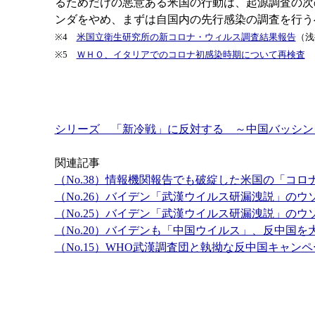
るためだけの悪意ある米国の行動は、起源調査の次
ンダをやめ、まずは自国内の先行感染の調査を行う
※4
米国立衛生研究所の新コロナ・ウィルス調査結果報告
（浅
※5
ＷＨＯ、イタリアでのコロナ初感染時期について再検査
シリーズ 「新冷戦」に反対する ～中国バッシン
関連記事
（No.38）情報機関報告でも破綻した米国の「コロ
（No.26）バイデン「武漢ウイルス研漏洩説」の
（No.25）バイデン「武漢ウイルス研漏洩説」の
（No.20）バイデンも「中国ウイルス」、反中国
（No.15）WHO武漢調査団と執拗な反中国キャンペ