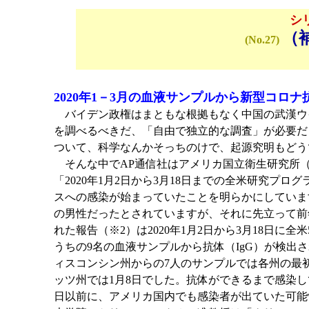
シ
（
(No.27)
2020年1－3月の血液サンプルから新型コロナ
バイデン政権はまともな根拠もなく中国の武漢ウイ
を調べるべきだ、「自由で独立的な調査」が必要だ
ついて、科学なんかそっちのけで、起源究明もどう
そんな中でAP通信社はアメリカ国立衛生研究所（N
「2020年1月2日から3月18日までの全米研究プロ
スへの感染が始まっていたことを明らかにしています
の男性だったとされていますが、それに先立って前
れた報告（※2）は2020年1月2日から3月18日
うちの9名の血液サンプルから抗体（IgG）が検
ィスコンシン州からの7人のサンプルでは各州の最
ッツ州では1月8日でした。抗体ができるまで感染し
日以前に、アメリカ国内でも感染者が出ていた可能