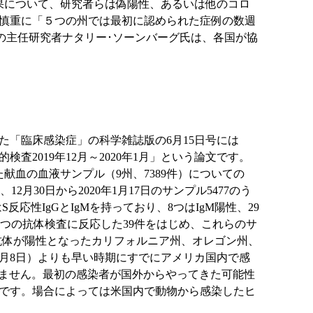
果について、研究者らは偽陽性、あるいは他のコロ
慎重に「５つの州では最初に認められた症例の数週
学の主任研究者ナタリー･ソーンバーグ氏は、各国が協
「臨床感染症」の科学雑誌版の6月15日号には
検査2019年12月～2020年1月」という論文です。
た献血の血液サンプル（9州、7389件）についての
月30日から2020年1月17日のサンプル5477のう
反応性IgGとIgMを持っており、8つはIgM陽性、29
。二つの抗体検査に反応した39件をはじめ、これらのサ
で抗体が陽性となったカリフォルニア州、オレゴン州、
2月8日）よりも早い時期にすでにアメリカ国内で感
いません。最初の感染者が国外からやってきた可能性
です。場合によっては米国内で動物から感染したヒ