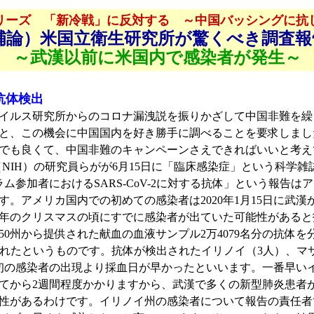
リーズ 「新冷戦」に反対する ～中国バッシングに抗
補論）米国立衛生研究所が驚くべき調査報
～武漢以前に米国内で感染者が発生～
抗体検出
ルス研究所からのコロナ漏洩説を振りかざして中国非難を繰
と、この機会に中国国内を好き勝手に調べることを要求しまし
でも良くて、中国非難のキャンペーンさえできればいいと考え
IH）の研究員らがが6月15日に「臨床感染症」という科学雑
グラム参加者におけるSARS-CoV-2に対する抗体」という報告は
。アメリカ国内での初めての感染者は2020年1月15日に武漢
年のクリスマスの頃にすでに感染者が出ていた可能性があると
に全米50州から提供された献血の血液サンプル2万4079名分の抗
出されたというものです。抗体が検出されたイリノイ（3人）、
初の感染者の出現より採血日が早かったといいます。一番早いイ
てから2週間程度かかりますから、武漢で多くの新型肺炎患者が
性があるわけです。イリノイ州の感染者について報告の責任者