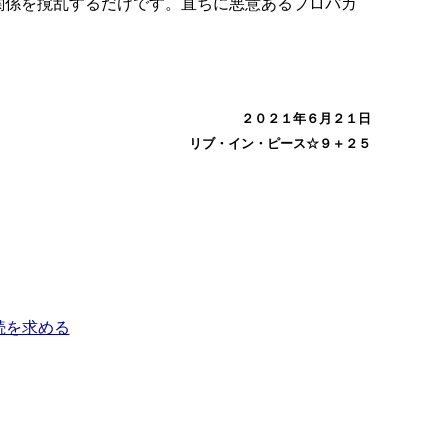
関係を撹乱するだけです。直ちに悪意あるプロパガ
２０２１年６月２１日
リブ・イン・ピース☆９＋２５
続を求める