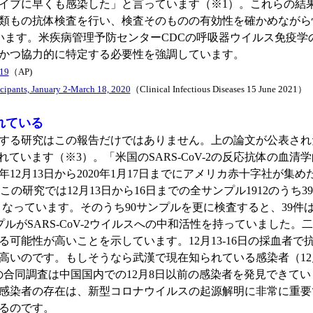
イブに早くも感染した」と言っています（※1）。これらの結
類もの抗体検査を行い、検査そのものの有効性を確かめながら
出しています。米疾病管理予防センターCDCの呼吸器ウイルス免疫
かつ協力的に特定する必要性を強調しています。
019
（AP)
cipants, January 2-March 18, 2020
（Clinical Infectious Diseases 15 June 2021）
れている
る研究はこの報告だけではありません。上の論文が公表された
います（※3）。「米国のSARS-CoV-2の反応抗体の血清学的
12月13日から2020年1月17日までにアメリカ赤十字社が集め
究では12月13日から16日までの全サンプル1912のうち39、12
性となっています。そのうち90サンプルを更に検査すると、39件はS
プルがSARS-CoV-2ウイルスへの中和活性を持っていました
可能性が高いことを示しています。12月13-16日の採血者
が高いのです。もしそうなら武漢で現在知られている感染者（1
の合同調査は中国国内での12月8日以前の感染者を発見できて
感染者の存在は、新型コロナウイルスの起源解明に非常に重要
るのです。