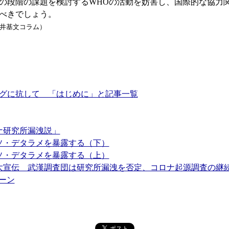
の段階の課題を検討するWHOの活動を妨害し、国際的な協力
べきでしょう。
井基文コラム）
グに抗して 「はじめに」と記事一覧
ナ研究所漏洩説」
ウソ・デタラメを暴露する（下）
ウソ・デタラメを暴露する（上）
を大宣伝 武漢調査団は研究所漏洩を否定、コロナ起源調査の継
ーン