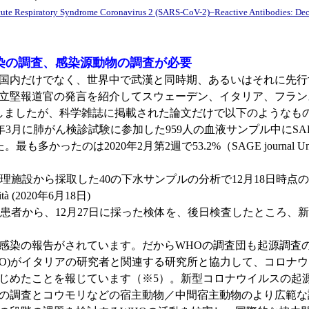
 Acute Respiratory Syndrome Coronavirus 2 (SARS-CoV-2)–Reactive Antibodies: D
染の調査、感染源動物の調査が必要
国内だけでなく、世界中で武漢と同時期、あるいはそれに先行
立堅報道官の発言を紹介してスウェーデン、イタリア、フラン
しましたが、科学雑誌に掲載された論文だけで以下のようなも
20年3月に肺がん検診試験に参加した959人の血液サンプル中にS
は2020年2月第2週で53.2%（SAGE journal Unexpected detec
理施設から採取した40の下水サンプルの分析で12月18日時点の
tà (2020年6月18日)
者から、12月27日に採った検体を、後日検査したところ、新型コロナ
染の報告がされています。だからWHOの調査団も起源調査
O)がイタリアの研究者と関連する研究所と協力して、コロナウ
じめたことを報じています（※5）。新型コロナウイルスの起
の調査とコウモリなどの宿主動物／中間宿主動物のより広範な