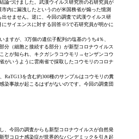
結論づけました。武漢ウイルス研究所の石研究員が
武漢市内に漏洩したというのが米国務省が煽った憶測
も出せません。逆に、今回の調査で武漢ウイルス研
月にサイエンスに対する回答※5で石研究員が明かに
言いますが、3万個の遺伝子配列の塩基のうち4％、
コロナ部分（細胞と接続する部分）が新型コロナウイルス
ことが知られ、キクガシラコウモリ→センザンコウ
省がいうように雲南省で採取したコウモリのコロナ
aTG13を含む約300種のサンプルはコウモリの糞
感染事故が起こるはずがないのです。今回の調査団
し、今回の調査からも新型コロナウイルスが自然発
新型コロナ感染症が世界的なパンデミックを引き起