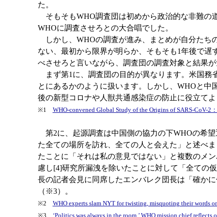
た。
そもそもWHO調査団は初めから政治的な非難の道
WHOに調査させろとの大合唱でした。
しかし、WHOの調査が進み、まとめが自分たちの
ない、最初から限界が明らか、そもそも1年後で遅
べさせろと言いながら、調査団の調査対象と結果が
まず第1に、調査団の目的が異なります。米国務
とにあるかのように扱います。しかし、WHOと中
後の新型コロナや人獣共通感染症の防止に役立てよ
※1
WHO-convened Global Study of the Origins of SARS-CoV-2：Te
第2に、起源調査は中国側の協力の下WHOの希望
た全ての場所を訪れ、全ての人と会えた」と述べま
たことに「それは私の意見ではない」と複数のメン
慮し[4]研究所漏洩を除いたことに対して「全て
長の記者会見に同席したエンバレク団長は「確かに
（※3）。
※2
WHO experts slam NYT for twisting, misquoting their words on
※3
‘Politics was always in the room.’ WHO mission chief reflect