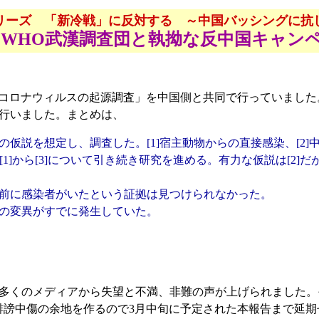
リーズ 「新冷戦」に反対する ～中国バッシングに抗
WHO武漢調査団と執拗な反中国キャン
コロナウィルスの起源調査」を中国側と共同で行っていました。
行いました。まとめは、
仮説を想定し、調査した。[1]宿主動物からの直接感染、[2]
[1]から[3]について引き続き研究を進める。有力な仮説は[2]
以前に感染者がいたという証拠は見つけられなかった。
種類の変異がすでに発生していた。
多くのメディアから失望と不満、非難の声が上げられました。
誹謗中傷の余地を作るので3月中旬に予定された本報告まで延