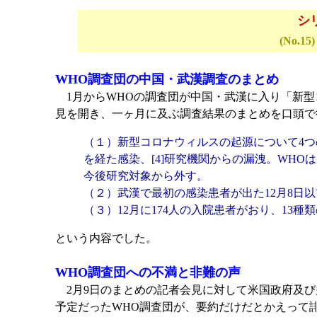
シ
(No.15)
WHO調査団の中国・武漢調査のまとめ
1月からWHOの調査団が中国・武漢に入り「新型
見を開き、一ヶ月に及ぶ調査結果のまとめを口頭で
（１）新型コロナウィルスの起源について4つの
を経た感染、[4]研究機関からの漏洩。WHOは
今後研究対象から外す。
（２）武漢で最初の感染患者が出た12月8日
（３）12月に174人の入院患者がおり、13
という内容でした。
WHO調査団への不満と非難の声
2月9日のまとめの記者会見に対して米国政府及び
予定だったWHO調査団が、要約だけだとかえって