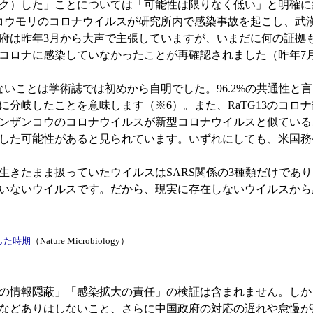
ク）した」ことについては「可能性は限りなく低い」と明確に
ガシラコウモリのコロナウイルスが研究所内で感染事故を起こし、
府は昨年3月から大声で主張していますが、いまだに何の証拠
コロナに感染していなかったことが再確認されました（昨年7
ないことは学術誌では初めから自明でした。96.2%の共通性と
年前に分岐したことを意味します（※6）。また、RaTG13の
ンザンコウのコロナウイルスが新型コロナウイルスと似ている
した可能性があると見られています。いずれにしても、米国務
たまま扱っていたウイルスはSARS関係の3種類だけであり、R
いないウイルスです。だから、現実に存在しないウイルスから
した時期
（Nature Microbiology）
の情報隠蔽」「感染拡大の責任」の検証は含まれません。しか
などありはしないこと、さらに中国政府の対応の遅れや怠慢が