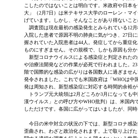
こしたのではないことは明白です。米政府や日本を
大」（2月7日）は米テキサス大学のローレン・マ
げています。しかし、そんなことがあり得ないこと
調査団は現在最初の感染発生とみられている12月
入院した患者で原因不明の肺炎に気がつき、27日に
握されていた入院患者は44人。発症してから重症化
ものにすぎません。その規模で、しかも原因も分か
新型コロナウイルスによる感染症と判定されたのが
や治療法開発などの作業が必死で行われました。2
階で国際的な感染の広がりは各国数人に過ぎません
発令されました。これでも米国政府は「WHOは中
発は周知され、新型感染症に対応する時間的余裕が
トランプ元大統領は2月どころか3月になっても中
漢ウイルス」との呼び方やWHO批判）は、米国内
しただけです。各国に広がってはいましたが、同時
今日の米中対立の状況の下では、新型コロナ感染症
歪曲され、わざと政治化されます。上で取り上げたド