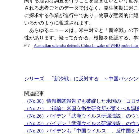
関する適切な調査を行うことを望まないという世界
される患者ごとのデータではなく、発生初期に起こ
に探求する作業が進行中であり、物事が意図的に隠
いるかのように報道されます。
あらゆるニュースは、米中対立と「新冷戦」の下
性があります。疑ってかかる、根拠を確認する、事
※7
Australian scientist defends China in wake of WHO probe into 
シリーズ 「新冷戦」に反対する ～中国バッシン
関連記事
（No.38）情報機関報告でも破綻した米国の「コロ
（No.27）（補論）米国立衛生研究所が驚くべき
（No.26）バイデン「武漢ウイルス研漏洩説」の
（No.25）バイデン「武漢ウイルス研漏洩説」の
（No.20）バイデンも「中国ウイルス」、反中国