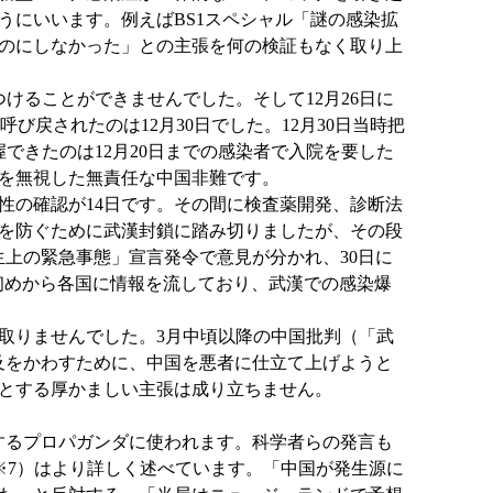
にいいます。例えばBS1スペシャル「謎の感染拡
たのにしなかった」との主張を何の検証もなく取り上
けることができませんでした。そして12月26日に
戻されたのは12月30日でした。12月30日当時把
握できたのは12月20日までの感染者で入院を要した
を無視した無責任な中国非難です。
性の確認が14日です。その間に検査薬開発、診断法
大を防ぐために武漢封鎖に踏み切りましたが、その段
生上の緊急事態」宣言発令で意見が分かれ、30日に
初めから各国に情報を流しており、武漢での感染爆
取りませんでした。3月中頃以降の中国批判（「武
及をかわすために、中国を悪者に仕立て上げようと
とする厚かましい主張は成り立ちません。
するプロパガンダに使われます。科学者らの発言も
（※7）はより詳しく述べています。「中国が発生源に