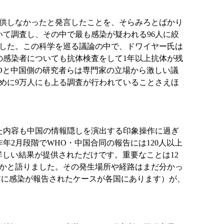
供しなかったと発言したことを、そらみろとばかり
いて調査し、その中で最も感染が疑われる96人に絞
した。この科学を巡る議論の中で、ドワイヤー氏は
の感染者についても抗体検査をして1年以上抗体が残
Oと中国側の研究者らは専門家の立場から激しい議
めに9万人にも上る調査が行われていることさえほ
報じた内容も中国の情報隠しを演出する印象操作に過ぎ
年2月段階でWHO・中国合同の報告には120人以上
詳しい結果が提供されただけです。重要なことは12
いかと語りました。その発生場所や経路はまだ分かっ
以前に感染が報告されたケースが各国にあります）が、