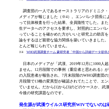
調査団の一人であるオーストラリアのドミニク・
メディアが報じました（※4）。エンバレク団長によ
って抗体検査を行った結果、全員陰性でした。また
生データへのアクセスを要求し、対照的にエンバレ
っていることを確かめた方がいいと研究上の助言を
論をするほど親密な協力関係を築いていきました。
とんど報じられていません。
※4
WHO武漢調査チーム 豪研究者「中国から詳細データ提供
日本のメディアが「武漢、2019年12⽉に100
ません。12月段階での事例（重症者と思われる）が
の入院患者が報告され、7月末段階のWHO調査団
月段階で13種の変異型が確認されてたことで、エ
ていません。だから[1]から[3]のどのケースか
今後の研究課題なのです。
発生源が武漢ウイルス研究所WIVでないのは