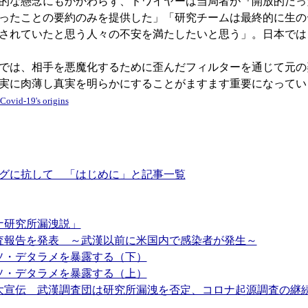
的な懸念にもかかわらず、ドワイヤーは当局者が『開放的だっ
ったことの要約のみを提供した」「研究チームは最終的に生の
されていたと思う人々の不安を満たしたいと思う」。日本では
では、相手を悪魔化するために歪んだフィルターを通じて元の
実に肉薄し真実を明らかにすることがますます重要になってい
Covid-19's origins
グに抗して 「はじめに」と記事一覧
ナ研究所漏洩説」
調査報告を発表 ～武漢以前に米国内で感染者が発生～
ウソ・デタラメを暴露する（下）
ウソ・デタラメを暴露する（上）
を大宣伝 武漢調査団は研究所漏洩を否定、コロナ起源調査の継