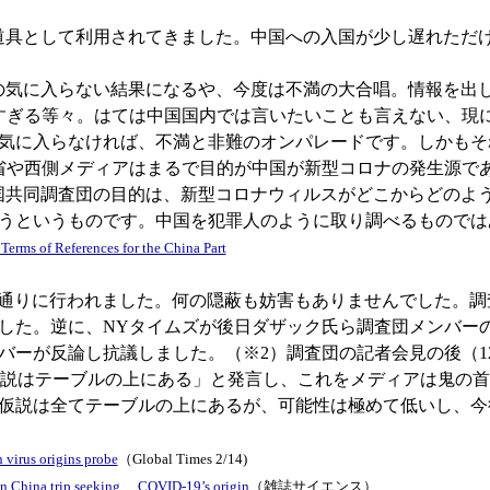
具として利用されてきました。中国への入国が少し遅れただ
気に入らない結果になるや、今度は不満の大合唱。情報を出
すぎる等々。はては中国国内では言いたいことも言えない、現
気に入らなければ、不満と非難のオンパレードです。しかもそ
省や西側メディアはまるで目的が中国が新型コロナの発生源で
国共同調査団の目的は、新型コロナウィルスがどこからどのよ
うというものです。中国を犯罪人のように取り調べるものでは
rms of References for the China Part
通りに行われました。何の隠蔽も妨害もありませんでした。調
した。逆に、NYタイムズが後日ダザック氏ら調査団メンバー
バーが反論し抗議しました。（※2）調査団の記者会見の後（1
の仮説はテーブルの上にある」と発言し、これをメディアは鬼の
仮説は全てテーブルの上にあるが、可能性は極めて低いし、今
 virus origins probe
（Global Times 2/14)
s on China trip seeking COVID-19’s origin
（雑誌サイエンス）