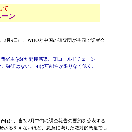
して
ペーン
2月9日に、WHOと中国の調査団が共同で記者会
中間宿主を経た間接感染、[3]コールドチェーン
だが、確証はない。[4]は可能性が限りなく低く、
それは、当初2月中旬に調査報告の要約を公表する
期せざるをえないほど、悪意に満ちた敵対的態度でし