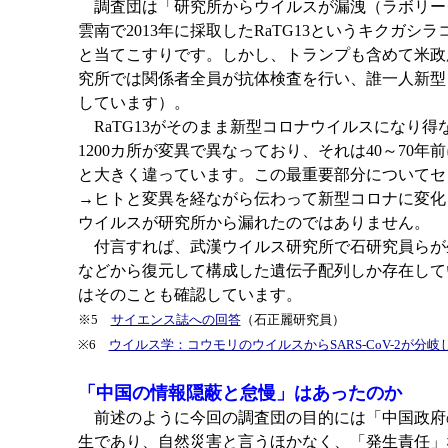
調査団は「研究所からウイルスが漏洩（ラボリー
雲南で2013年に採取したRaTG13というキク
と当てこすりです。しかし、トランプも含めて米政
究所では関係者全員が抗体検査を行い、誰一人新型
しています）。
RaTG13がそのまま新型コロナウイルスになり得
1200カ所が変異で異なっており、それは40～70
と大きく違っています。この最重要部分についてセ
→ヒトと変異を経ながら伝わって新型コロナに変化
ウイルスが研究所から漏れたのではありません。
付言すれば、武漢ウイルス研究所で石研究員らが生き
などから復元して構成した遺伝子配列しか存在して
はそのことも確認しています。
※5
サイエンス誌への回答
（石正麗研究員）
※6
ウイルス学：コウモリのウイルスからSARS-CoV-2が分岐
「中国の情報隠蔽と怠慢」はあったのか
前述のように今回の調査団の目的には「中国政府
生であり、自然災害と言うほかなく、「発生責任」