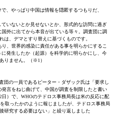
けで、やっぱり中国は情報を隠匿するつもりだ、
していないとか見せないとか、形式的な訪問に過ぎ
に国外に出てから本音が出ている等々。調査団に調
れは、デマとすり替えに基づくものです。
あり、世界的感染に責任がある事を明らかにするこ
うに発生したか（起源）を科学的に明らかにし、今
ありません。（※1）
査団の一員であるピーター・ダザック氏は「要求し
の発言をねじ曲げて、中国が調査を制限したと書い
2日）で、WHOのテドロス事務局長は米の反応に配
首を取ったかのように報じましたが、テドロス事務局
後研究する必要はない」と繰り返しました