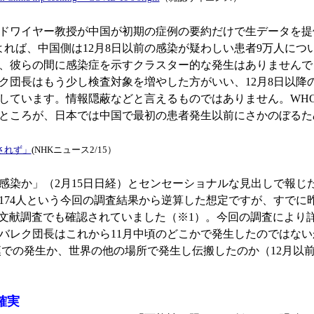
ドワイヤー教授が中国が初期の症例の要約だけで生データを提
れば、中国側は12月8日以前の感染が疑わしい患者9万人につ
、彼らの間に感染症を示すクラスター的な発生はありませんで
ク団長はもう少し検査対象を増やした方がいい、12月8日以降
しています。情報隠蔽などと言えるものではありません。WH
ところが、日本では中国で最初の患者発生以前にさかのぼるた
されず」
(NHKニュース2/15）
0⼈超感染か」（2月15日日経）とセンセーショナルな見出しで
174人という今回の調査結果から逆算した想定ですが、すでに昨
の文献調査でも確認されていました（※1）。今回の調査により
ンバレク団長はこれから11月中頃のどこかで発生したのではな
、武漢での発生か、世界の他の場所で発生し伝搬したのか（12月
確実