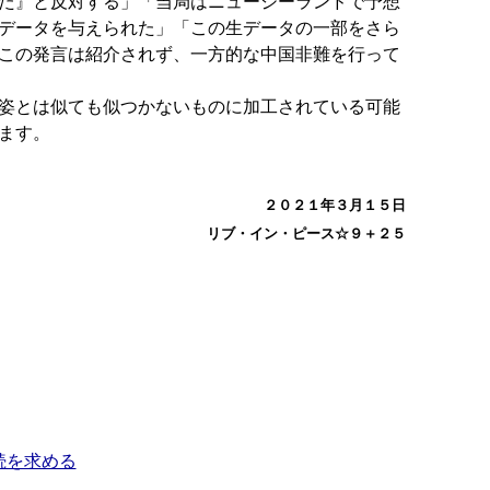
た』と反対する」「当局はニュージーランドで予想
データを与えられた」「この生データの一部をさら
この発言は紹介されず、一方的な中国非難を行って
姿とは似ても似つかないものに加工されている可能
ます。
２０２１年３月１５日
リブ・イン・ピース☆９＋２５
続を求める