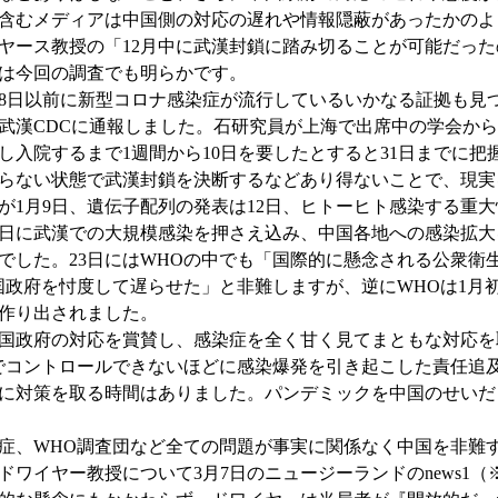
含むメディアは中国側の対応の遅れや情報隠蔽があったかのよう
イヤース教授の「12月中に武漢封鎖に踏み切ることが可能だっ
は今回の調査でも明らかです。
8日以前に新型コロナ感染症が流行しているいかなる証拠も見つ
武漢CDCに通報しました。石研究員が上海で出席中の学会から呼び
し入院するまで1週間から10日を要したとすると31日までに把
らない状態で武漢封鎖を決断するなどあり得ないことで、現実
1月9日、遺伝子配列の発表は12日、ヒトーヒト感染する重大
3日に武漢での大規模感染を押さえ込み、中国各地への感染拡
でした。23日にはWHOの中でも「国際的に懸念される公衆衛
国政府を忖度して遅らせた」と非難しますが、逆にWHOは1月
作り出されました。
国政府の対応を賞賛し、感染症を全く甘く見てまともな対応を
でコントロールできないほどに感染爆発を引き起こした責任追
に対策を取る時間はありました。パンデミックを中国のせいだ
、WHO調査団など全ての問題が事実に関係なく中国を非難
ワイヤー教授について3月7日のニュージーランドのnews1