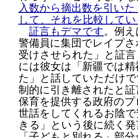
入数から摘出数を引いた
して、それを比較してい
証言もデマです
。例え
警備員に集団でレイプさ
受けさせられた」と証言
には彼女は「新疆では精
た」と話していただけで
制的に引き離されたと証
保育を提供する政府のプ
世話をしてくれるお陰で
きる」という後に続く発
「子どもと別れる」部分