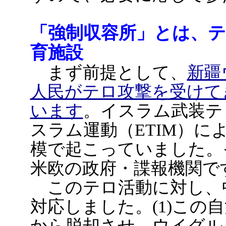
「強制収容所」とは、
育施設
まず前提として、
新疆
人民がテロ攻撃を受けて
います
。イスラム武装テ
スラム運動（ETIM）に
模で起こっていました。
米欧の政府・諜報機関で
このテロ活動に対し、
対応しました。(1)この
から脱却させ、ウイグル