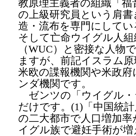
教原理主義者の組織「福
の上級研究員という肩書
造・流布を専門にしてい
そして亡命ウイグル人組
（WUC）と密接な人物
ますが、前記イスラム原
米欧の諜報機関や米政府
ンダ機関です。
ゼンツの「ウイグル・
だけです。(1)「中国統
の二大都市で人口増加率が
イグル族で避妊手術が増