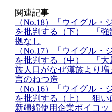
関連記事
（No.18）「ウイグル
を批判する（下） 「強
拠なし
（No.17）「ウイグル
を批判する（中） 「大
族人口がなぜ漢族より増
言のねつ造
（No.16）「ウイグル
を批判する（上） 狙い
新疆綿使用企業ボイコッ