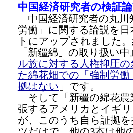
中国経済研究者の検証論
中国経済研究者の丸川
労働」に関する論説を日
トにアップされました。
「新疆綿」の取り扱い中
ル族に対する人権抑圧の
た綿花畑での「強制労働
拠はない
」です。
そして「新疆の綿花農
張するアメリカとイギリ
が、このうち自ら証拠を
ツだけで、他の3本は他