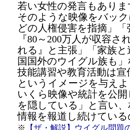
若い女性の発言もありま
そのような映像をバック
どの人権侵害を指摘」「
『80～200万人が収容
れる』と主張」「家族と
国国外のウイグル族も」
技能講習や教育活動は宣
というイメージを与えよ
いくら映像や統計を公開
を隠している」と言い、
情報を報道し続けている
※
【ザ・解説】ウイグル問題