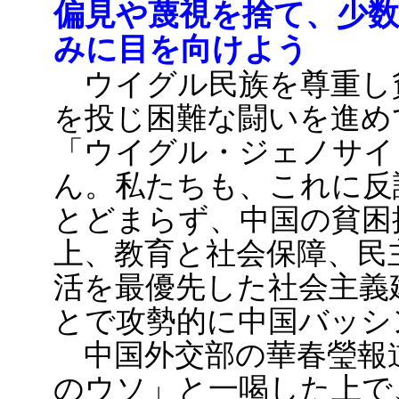
偏見や蔑視を捨て、少数
みに目を向けよう
ウイグル民族を尊重し
を投じ困難な闘いを進め
「ウイグル・ジェノサイ
ん。私たちも、これに反
とどまらず、中国の貧困
上、教育と社会保障、民
活を最優先した社会主義
とで攻勢的に中国バッシ
中国外交部の華春瑩報
のウソ」と一喝した上で