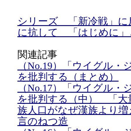
シリーズ 「新冷戦」に
に抗して 「はじめに」
関連記事
（No.19）「ウイグル
を批判する（まとめ）
（No.17）「ウイグル
を批判する（中） 「大
族人口がなぜ漢族より増
言のねつ造