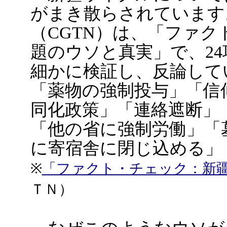
がまき散らされています
（CGTN）は、「ファ
題のウソと真実」で、2
細かに検証し、反論して
「薬物の強制投与」「信
同化政策」「連絡遮断」
「他の省に強制労働」「
に寄宿舎に閉じ込める」
※
「ファクト・チェック：新
ＴＮ）