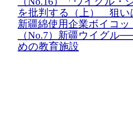
（No.16）「ウイグル
を批判する（上） 狙い
新疆綿使用企業ボイコッ
（No.7）新疆ウイグル
めの教育施設