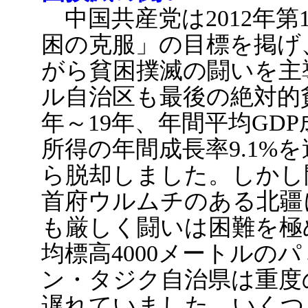
中国共産党は2012年第1
困の克服」の目標を掲げ
がら貧困撲滅の闘いを主
ル自治区も最後の絶対的貧
年～19年、年間平均GDP
所得の年間成長率9.1%を
ら脱却しました。しかし
首府ウルムチのある北疆
も厳しく闘いは困難を極
均標高4000メートルの
ン・タジク自治県は重度
遅れていました。いくつ