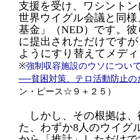
支援を受け、ワシントン
世界ウイグル会議と同様
基金」（NED）です。
に提出されただけですが
ようにすり替えてメディ
※
強制収容施設のウソについ
──貧困対策、テロ活動防止の
ン・ピース☆９＋２５）
しかし、その根拠は、
た、わずか8人のウイグ
から「推計」しただけで