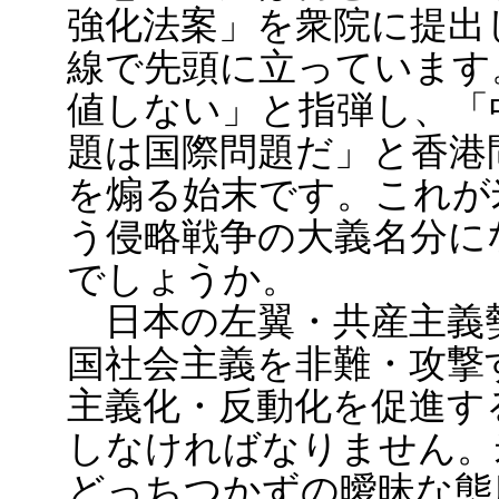
強化法案」を衆院に提出
線で先頭に立っています
値しない」と指弾し、「
題は国際問題だ」と香港
を煽る始末です。これが
う侵略戦争の大義名分に
でしょうか。
日本の左翼・共産主義
国社会主義を非難・攻撃
主義化・反動化を促進す
しなければなりません。
どっちつかずの曖昧な態