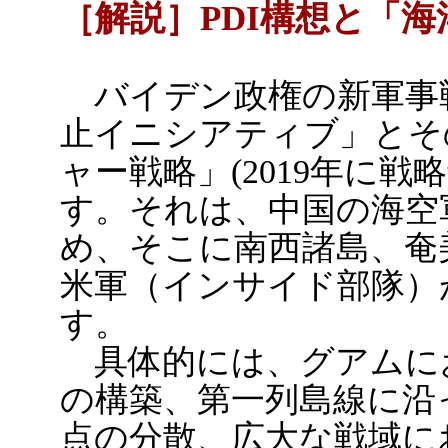
［解説］PDI構想と「
バイデン政権の新軍事戦
止イニシアティブ」とそ
ャー戦略」(2019年に
す。それは、中国の海空
め、そこに南西諸島、奄
米軍（インサイド部隊）
す。
具体的には、グアムに
の構築、第一列島線に沿
点の分散、広大な戦域に