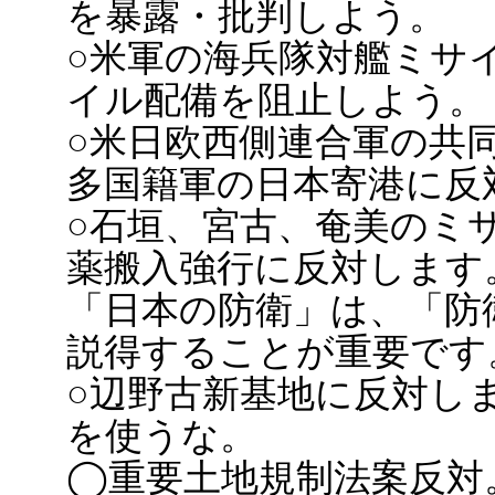
を暴露・批判しよう。
○米軍の海兵隊対艦ミサ
イル配備を阻止しよう。
○米日欧西側連合軍の共
多国籍軍の日本寄港に反
○石垣、宮古、奄美のミ
薬搬入強行に反対します
「日本の防衛」は、「防
説得することが重要です
○辺野古新基地に反対し
を使うな。
◯重要土地規制法案反対