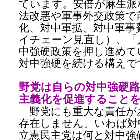
ています。安倍が麻生派
法改悪や軍事外交政策で
化、対中軍拡、対中軍事
イチェーン見直し）、「
中強硬政策を押し進めて
対中強硬を続ける構えで
野党は自らの対中強硬路
主義化を促進すること
野党にも重大な責任が
存在しません。いわば対
立憲民主党は何と対中強