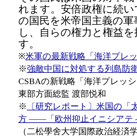
れます。安倍政権に続い
の国民を米帝国主義の軍
し、自らの権力と権益を
す。
※
米軍の最新戦略「海洋プレ
※
強敵中国に対処する列島防
CSBAの新戦略「海洋プレッ
東部方面総監 渡部悦和
※
〔研究レポート〕米国の「
方 ――「欧州抑止イニシアテ
（二松學舍大学国際政治経済