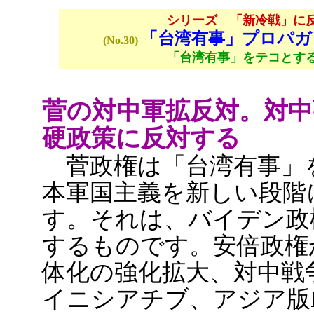
シリーズ 「新冷戦」に
「台湾有事」プロパガ
(No.30)
「台湾有事」をテコとす
菅の対中軍拡反対。対中
硬政策に反対する
菅政権は「台湾有事」
本軍国主義を新しい段階
す。それは、バイデン政
するものです。安倍政権
体化の強化拡大、対中戦
イニシアチブ、アジア版