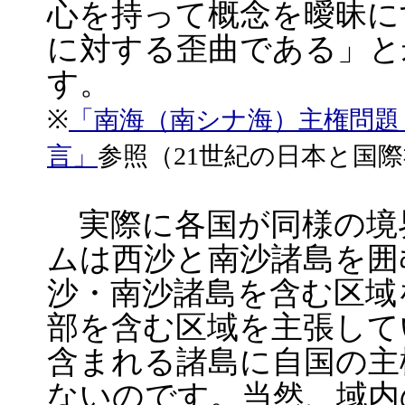
心を持って概念を曖昧に
に対する歪曲である」と
す。
※
「南海（南シナ海）主権問題
言」
参照（21世紀の日本と国
実際に各国が同様の境
ムは西沙と南沙諸島を囲
沙・南沙諸島を含む区域
部を含む区域を主張して
含まれる諸島に自国の主
ないのです。当然、域内