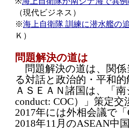
※
海上自衛隊が南シナ海で異例
（現代ビジネス）
※
海上自衛隊 訓練に潜水艦の
Ｋ）
問題解決の道は
問題解決の道は、関係当事
る対話と政治的・平和的
ＡＳＥＡＮ諸国は、「南シナ
conduct: COC）」
2017年には外相会議で
2018年11月のASEA