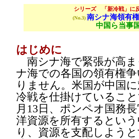
シリーズ 「新冷戦」に
南シナ海領有
(No.3)
中国ら当事
はじめに
南シナ海で緊張が高ま
ナ海での各国の領有権争
りません。米国が中国に
冷戦を仕掛けていること
月13日、ポンペオ国務長
洋資源を所有するという
り、資源を支配しようと