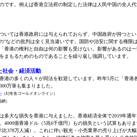
のです。例えば香港立法府の制定した法律は人民中国の全人代
いては香港政府には与えられておらず、中国政府が持つとい
もの”などの批判は全く見当違いです。国防や治安に関する権限
「香港の権利と自由は何の影響も受けない。影響があるのは一
をまもるためのものであることを繰り返し強調しています。
た社会・経済活動
香港の多くの人々が同法を歓迎しています。昨年5月に「香港
300万筆も集まりました。
い
（幻冬舎ゴールドオンライン）
国網）
多大な損失を香港に与えました。香港経済全体で2019年通年
。4000億香港ドル（5兆6千億円）もの損失という試算もあり
前年比378万人減）。これに伴い観光・小売業界の売り上げが