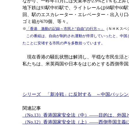
ながり、一昨年11月には失業率が2.9%と1％も
地下鉄は93駅中85駅で、ライトレールは68駅中60
回、駅のエスカレーター・エレベーター・出入り口の
ゴミ箱が670個、等々。
※
「香港 激動の記録～市民と“自由”の行方～」
（ＮＨＫスペ
この番組は、自由が制約され運動が停滞していったと、中国と
たことに安堵する市民の声を多数拾っています。
現在香港の騒乱状態は解消し、平穏な市民生活と
私たちは、米英両国や日本をはじめとする西側帝国
シリーズ 「新冷戦」に反対する ～中国バッシン
関連記事
（No.13）香港国家安全法（中）――目的は、外
（No.12）香港国家安全法（上）――西側帝国主