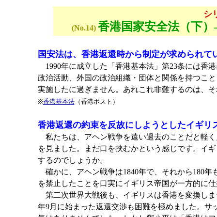
シ
香港国家安全法（下）
(No.14)
国安法は、香港返還時から制定が求められて
1990年に成立した「香港基本法」第23条には
政治活動、外国の政治組織・団体と関係を持つこと
実施したに過ぎません。あれこれ非難するのは、そ
※
香港基本法
（香港ポスト）
香港返還の約束を反故にしようとしたイギリ
私たちは、アヘン戦争を遠い過去のことだと軽く
を見ました。まだ口を挟むかという感じです。イギ
するのでしょうか。
確かに、アヘン戦争は1840年で、それから18
を禁止したことを口実にイギリス帝国が一方的に仕
第二次世界大戦後も、イギリスは香港を変換しませんで
年9月に始まった返還交渉も困難を極めました。サ