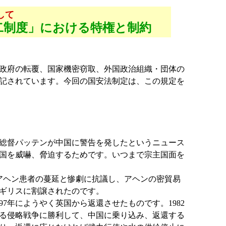
して
二制度」における特権と制約
民政府の転覆、国家機密窃取、外国政治組織・団体の
記されています。今回の国安法制定は、この規定を
総督パッテンが中国に警告を発したというニュース
国を威嚇、脅迫するためです。いつまで宗主国面を
がアヘン患者の蔓延と惨劇に抗議し、アヘンの密貿易
ギリスに割譲されたのです。
7年にようやく英国から返還させたものです。1982
ぐる侵略戦争に勝利して、中国に乗り込み、返還する