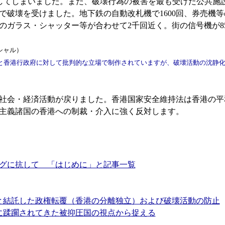
上昇してしまいました。また、破壊行為の被害を最も受けた公共
駅で破壊を受けました。地下鉄の自動改札機で1600回、券売機等
ガラス・シャッター等が合わせて2千回近く。街の信号機が85
シャル）
香港行政府に対して批判的な立場で制作されていますが、破壊活動の沈静化
社会・経済活動が戻りました。香港国家安全維持法は香港の平
主義諸国の香港への制裁・介入に強く反対します。
グに抗して 「はじめに」と記事一覧
国と結託した政権転覆（香港の分離独立）および破壊活動の防止
義に蹂躙されてきた被抑圧国の視点から捉える