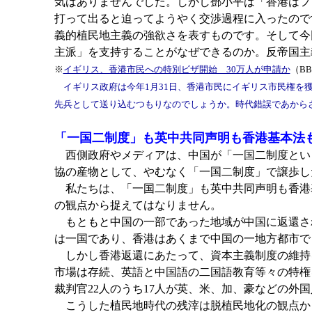
気はありませんでした。しかし鄧小平は「香港はフ
打って出ると迫ってようやく交渉過程に入ったので
義的植民地主義の強欲さを表すものです。そして今
主派」を支持することがなぜできるのか。反帝国主
※
イギリス、香港市民への特別ビザ開始 30万人が申請か
（B
イギリス政府は今年1月31日、香港市民にイギリス市民権を獲
先兵として送り込むつもりなのでしょうか。時代錯誤であから
「一国二制度」も英中共同声明も香港基本法
西側政府やメディアは、中国が「一国二制度とい
協の産物として、やむなく「一国二制度」で譲歩し
私たちは、「一国二制度」も英中共同声明も香港
の観点から捉えてはなりません。
もともと中国の一部であった地域が中国に返還さ
は一国であり、香港はあくまで中国の一地方都市で
しかし香港返還にあたって、資本主義制度の維持
市場は存続、英語と中国語の二国語教育等々の特権
裁判官22人のうち17人が英、米、加、豪などの外
こうした植民地時代の残滓は脱植民地化の観点か