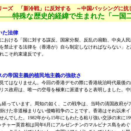
リーズ 「新冷戦」に反対する ～中国バッシングに抗
――特殊な歴史的経緯で生まれた「一国
いた法律
香港における「国に対する謀反、国家分裂、反乱の扇動、中央人
を禁止する法律を（香港が）自ら制定しなければならない」と
れこそ約束違反です。
スの帝国主義的植民地主義の強欲さ
見てはなりません。今回の香港デモの際に香港統治時代最後の
リス政府は、唯一の空母を極東に派遣すると表明しました。中
0年も経っています。周知の如く、この戦争は、当時の清国政府
掛けた非道極まりない侵略戦争のことです。香港はそれ以来イ
した。1982年から15年にもわたる粘り強い交渉の末に199
ッチャー英首相は同年6月にアルゼンチンのマルビナス島をめ