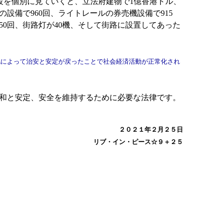
施設を個別に見ていくと、立法府建物で1億香港ドル、
の設備で960回、ライトレールの券売機設備で915
0回、街路灯が40機、そして街路に設置してあった
によって治安と安定が戻ったことで社会経済活動が正常化され
和と安定、安全を維持するために必要な法律です。
２０２１年２月２５日
リブ・イン・ピース☆９＋２５