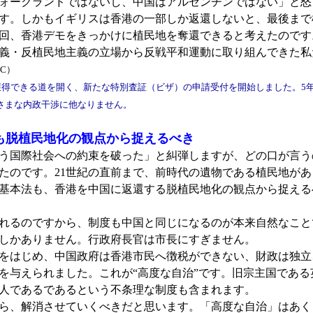
ォークランドではないし、中国はアルゼンチンではない」と怒
す。しかもイギリスは香港の一部しか返還しないと、最後まで
回、香港デモをきっかけに植民地を奪還できると考えたのです
義・反植民地主義の立場から反戦平和運動に取り組んできた私
BC）
得できる道を開く、新たな特別査証（ビザ）の申請受付を開始しました。5年
さまな内政干渉に他なりません。
も脱植民地化の観点から捉えるべき
う国際社会への約束を破った」と糾弾しますが、どの口が言う
たのです。21世紀の直前まで、前時代の遺物である植民地が
基本法も、香港を中国に返還する脱植民地化の観点から捉える
れるのですから、制度も中国と同じになるのが本来自然なこと
しかありません。行政府長官は市長にすぎません。
をはじめ、中国政府は香港市民へ徴税ができない、財政は独立
を与えられました。これが“高度な自治”です。旧宗主国であ
国人であるであるという不条理な制度も含まれます。
ら、解消させていくべきだと思います。「高度な自治」はあく