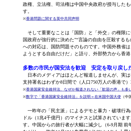
政権、立法権、司法権は中国中央政府が授与したも
す。
※
香港問題に関する英中共同声明
そして重要なことは「国防」と「外交」の権限につ
国政府が強行的に決めた”“言論の自由を圧殺する
への対応は、国防問題そのものです。中国外務省は
ようとする自由だけだ」と語り、外部勢力から香港
多数の市民が国安法を歓迎 安定を取り戻し
日本のメディアはほとんど報道しませんが、実は
支持署名はわずか8日間で（人口750万人の香港で）
※
香港国家安全維持法、なぜか報道されない「歓迎の声」も多
※
数字で「香港国家安全維持法」を説明＝在米国中国大使
（中
一昨年の「民主派」によるデモと暴力・破壊行為は
ドル（1兆4千億円）のマイナスと試算されています
す。中国からの旅行者が大幅に減少し（6-9月期 