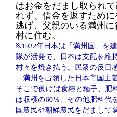
はお金をだまし取られて
れず、借金を返すために
逃げ、父親のいる満州に
村に住む。
※1932年日本は「満州国」
隊が活発で、日本は支配を維
村々を焼き払う。民衆の反日
満州を占領した日本帝国主義
そこで働けば食糧と種子、肥
は収穫の60％、その他肥料代
国農民や朝鮮農民をだまして