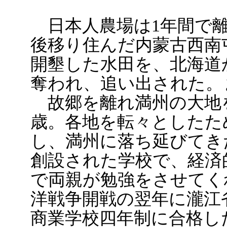
日本人農場は1年間で離
後移り住んだ内蒙古西南
開墾した水田を、北海道
奪われ、追い出された。
故郷を離れ満州の大地を
歳。各地を転々としたた
し、満州に落ち延びてき
創設された学校で、経済
で両親が勉強をさせてくれ
洋戦争開戦の翌年に瀧江
商業学校四年制に合格し