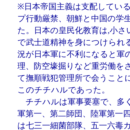
※日本帝国主義は支配してい
プ行動厳禁、朝鮮と中国の学
た。日本の皇民化教育は,小
で武士道精神を身につけられ
況が日本軍に不利になると軍
理、防空壕掘りなど重労働を
て撫順戦犯管理所で会うこと
このチチハルであった。
チチハルは軍事要塞で、多く
軍第一、第二師団、陸軍第一
は七三一細菌部隊、五一六毒