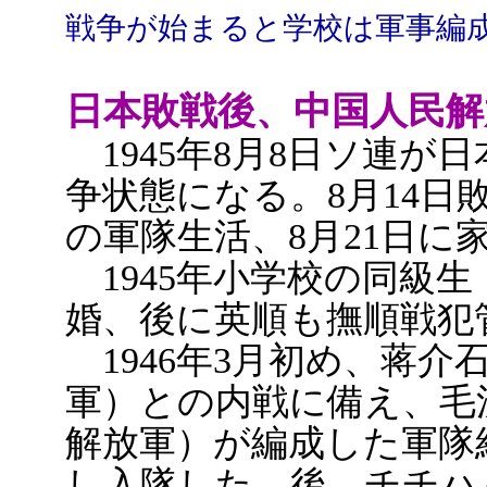
戦争が始まると学校は軍事編
日本敗戦後、中国人民解
1945年8月8日ソ連が
争状態になる。8月14日
の軍隊生活、8月21日に
1945年小学校の同級生
婚、後に英順も撫順戦犯
1946年3月初め、蒋介
軍）との内戦に備え、毛
解放軍）が編成した軍隊
し入隊した。後、チチハ