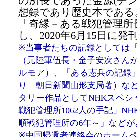
の所長であった金源(チ
想録であり歴史本である。
「奇縁－ある戦犯管理所
し、2020年6月15日に
※当事者たちの記録としては
（元陸軍伍長・金子安次さん
ルモア）、「ある憲兵の記録
り 朝日新聞山形支局著）な
タリー作品としてNHKスペシ
戦犯管理所1062人の手記」NH
順戦犯管理所の6年～」などが
※
中国帰還者連絡会のホーム