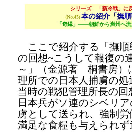
シリーズ 「新冷戦」に
本の紹介「撫順
(No.45)
「奇縁」――朝鮮から満州へ流
ここで紹介する「撫順
の回想~こうして報復の
～」（金源著 桐書房）
理所での日本人捕虜の処
当時の戦犯管理所長の回
日本兵がソ連のシベリア
虜として送られ、強制労
満足な食糧も与えられず