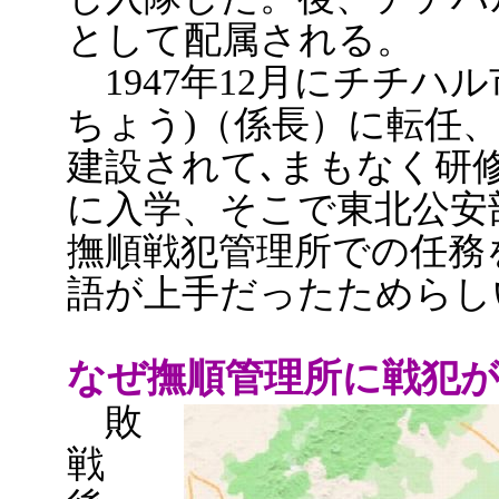
として配属される。
1947年12月にチチハ
ちょう)（係長）に転任、1
建設されて､まもなく研
に入学、そこで東北公安
撫順戦犯管理所での任務
語が上手だったためらし
なぜ撫順管理所に戦犯
敗
戦