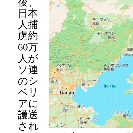
後、
日本
人捕
虜約
60万
人が
ソ連
のシ
ベリ
アに
護送
され