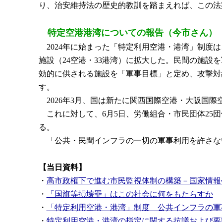
り、治安維持法の歴史的教訓を踏まえれば、この法
特定空港港湾についての報告（今市さん）
2024年に始まった「特定利用空港・港湾」制度
施設（24空港・33港湾）に拡大した。民間の施設
効的に供される施設を「軍事目標」と定め、攻撃対
す。
2026年3月、国は新たに関西国際空港・大阪国
これに対して、6月5日、労働組合・市民団体25
る。
「公共・民間インフラの一切の軍事利用を許さな
【当日資料】
・
高市政権下で進む市民監視体制の構築－国家情報
・
「国旗等損壊罪」はこの社会に何をもたらすか
・
「特定利用空港・港湾」制度 公共インフラの軍
・
特定利用空港・港湾の指定に関する抗議および要