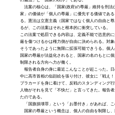
法案の核心は、「国家(政府)の尊厳」維持を刑法(
家」の価値が「個人の尊厳」に優先する価値である
る。憲法は立憲主義（国家ではなく個人の自由と尊
るが、この法案はそれと根本的に衝突している。
この法案で処罰できる内容は、定義不能で恣意的に
厳を傷つけるかは権力側が自由に決められる。対象
そうであったように無限に拡張可能できうる。個人
国家の尊厳が法益化されると、国家の名のもとに個
制限される方向へ力が働く。
報告者自身の身に最近こんなことが起こった。日
中に高市首相の似顔絵を張り付け、彼女に「戦え！
プラカードを身に着けて、反戦のスタンディング行
人物がそれを見て「不快だ」と言ってきた。報告者
たのである。
「国旗損壊罪」という「お墨付き」があれば、こ
国家の尊厳という概念は、個人の自由を制限し、