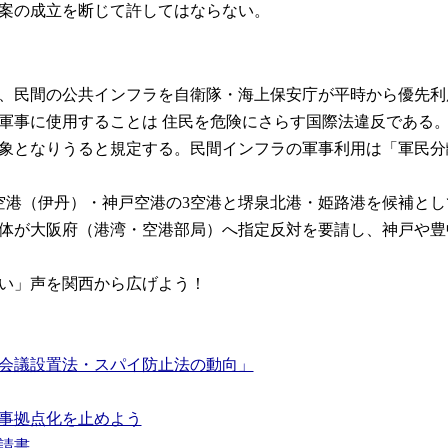
案の成立を断じて許してはならない。
は、民間の公共インフラを自衛隊・海上保安庁が平時から優先利
を軍事に使用することは 住民を危険にさらす国際法違反である
象となりうると規定する。民間インフラの軍事利用は「軍民分
際空港（伊丹）・神戸空港の3空港と堺泉北港・姫路港を候補と
団体が大阪府（港湾・空港部局）へ指定反対を要請し、神戸や
い」声を関西から広げよう！
会議設置法・スパイ防止法の動向」
事拠点化を止めよう
請書