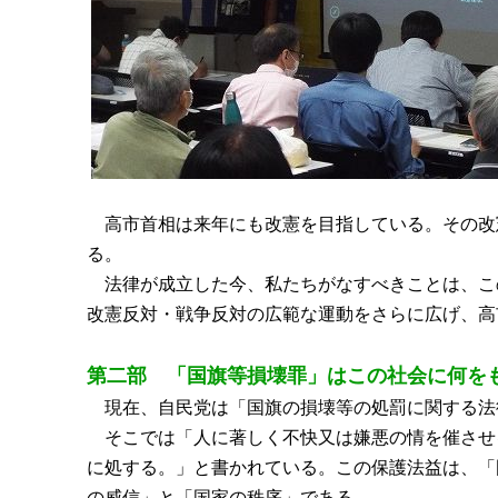
高市首相は来年にも改憲を目指している。その改
る。
法律が成立した今、私たちがなすべきことは、こ
改憲反対・戦争反対の広範な運動をさらに広げ、高
第二部 「国旗等損壊罪」はこの社会に何を
現在、自民党は「国旗の損壊等の処罰に関する法
そこでは「人に著しく不快又は嫌悪の情を催させる
に処する。」と書かれている。この保護法益は、「
の威信」と「国家の秩序」である。