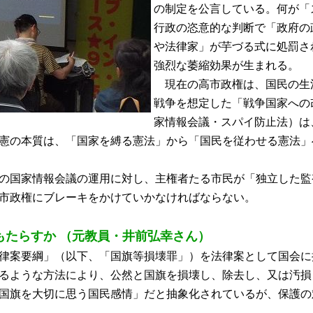
の制定を公言している。何が「
行政の恣意的な判断で「政府の
や法律家」が芋づる式に処罰さ
強烈な萎縮効果が生まれる。
現在の高市政権は、国民の生
戦争を想定した「戦争国家への
家情報会議・スパイ防止法）は
憲の本質は、「国家を縛る憲法」から「国民を従わせる憲法」
の国家情報会議の運用に対し、主権者たる市民が「独立した監
市政権にブレーキをかけていかなければならない。
もたらすか （元教員・井前弘幸さん）
律案要綱」（以下、「国旗等損壊罪」）を法律案として国会に
ような方法により、公然と国旗を損壊し、除去し、又は汚損し
国旗を大切に思う国民感情」だと抽象化されているが、保護の