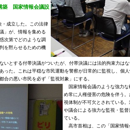
構築 国家情報会議設
）
決・成立した。この法律
議」が、情報を集める
惑次第でどのような調
判を黙らせるための機
ないとする付帯決議がついたが、付帯決議には法的拘束力はな
あった。これは平穏な市民運動を警察が日常的に監視し、個人
都合の悪い市民を必ず「監視対象」にする。
国家情報会議のような強力な
め常に人権侵害の危険を伴う。
視体制が不可欠とされている。
や議会による強力な監視・監督
ている。
高市首相は、この「国家情報