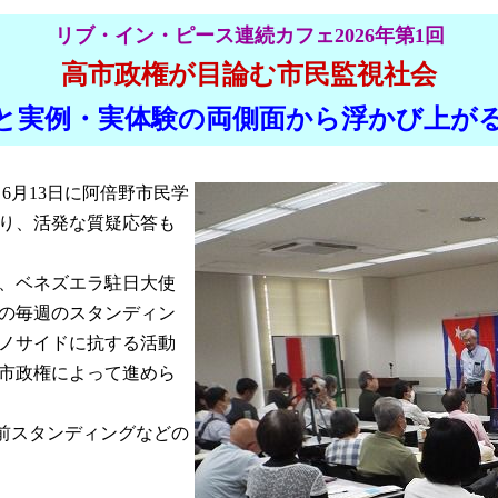
リブ・イン・ピース連続カフェ2026年第1回
高市政権が目論む市民監視社会
と実例・実体験の両側面から浮かび上が
6月13日に阿倍野市民学
り、活発な質疑応答も
、ベネズエラ駐日大使
の毎週のスタンディン
ノサイドに抗する活動
市政権によって進めら
前スタンディングなどの