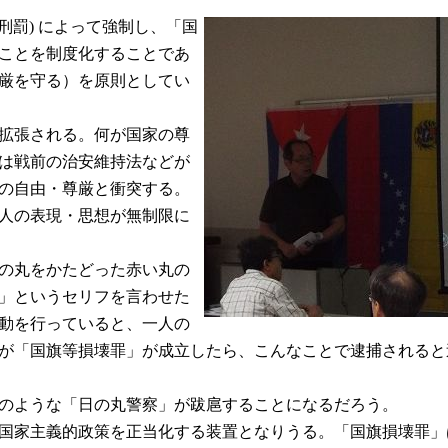
刑罰) によって強制し、「国
ことを制度化することであ
厳を守る）を原則としてい
拡張される。何が国家の尊
は戦前の治安維持法などが
の自由・尊厳と衝突する。
人の表現・思想が無制限に
の丸をかたどった赤い丸の
」というセリフを言わせた
動を行っていると、一人の
が「国旗等損壊罪」が成立したら、こんなことで逮捕されると
のような「日の丸警察」が跋扈することになるだろう。
国家主義的政策を正当化する装置となりうる。「国旗損壊罪」