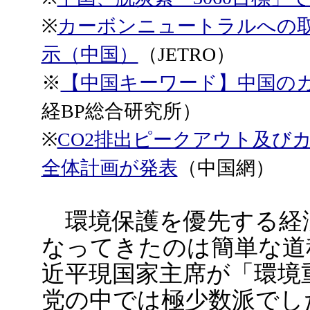
※
カーボンニュートラルへの
示（中国）
（JETRO）
※
【中国キーワード】中国の
経BP総合研究所）
※
CO2排出ピークアウト及び
全体計画が発表
（中国網）
環境保護を優先する経
なってきたのは簡単な道
近平現国家主席が「環境重
党の中では極少数派でし