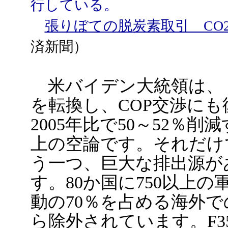
行している。
張りぼての脱炭素取引 CO
済新聞）
米バイデン大統領は、
を転換し、COP交渉に
2005年比で50～52％
上の空論です。それだけ
う一つ、巨大な排出源が
す。80か国に750以上
動の70％を占める海外
ら除外されています。F35