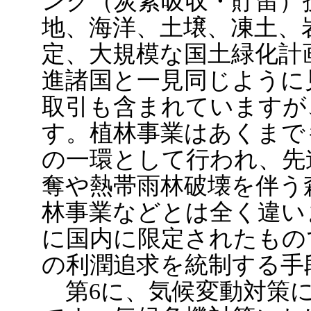
ンク（炭素吸収・貯留）
地、海洋、土壌、凍土、
定、大規模な国土緑化計
進諸国と一見同じように
取引も含まれていますが
す。植林事業はあくまで
の一環として行われ、先
奪や熱帯雨林破壊を伴う
林事業などとは全く違い
に国内に限定されたもの
の利潤追求を統制する手
第6に、気候変動対策に