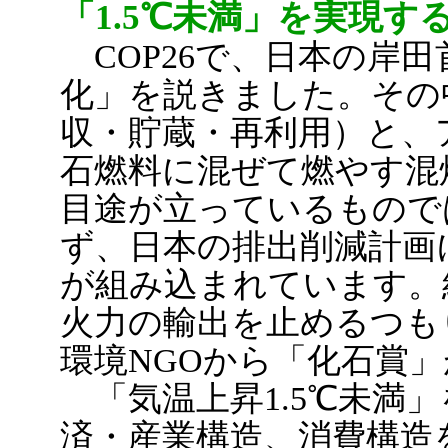
「1.5℃未満」を実現す
COP26で、日本の岸
化」を説きました。その
収・貯蔵・再利用）と、
石燃料に混ぜて燃やす混
目途が立っているもので
ず、日本の排出削減計画
が組み込まれています。
火力の輸出を止めるつも
環境NGOから「化石賞
「気温上昇1.5℃未満
済・産業構造、消費構造