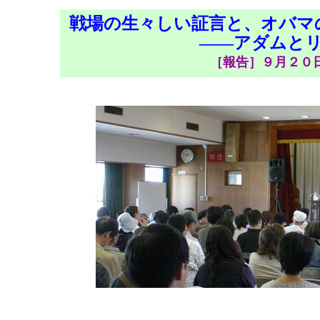
戦場の生々しい証言と、オバマ
――アダムと
［報告］９月２０日