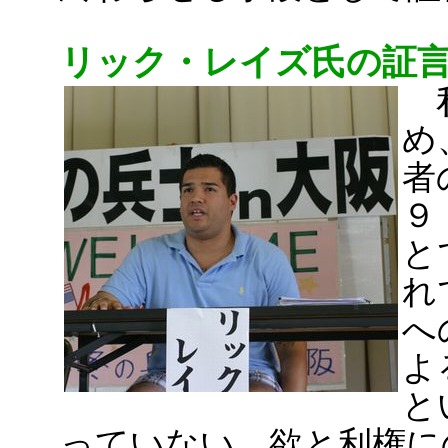
リック・レイズ氏の証
私
め
者
９
と
れ
へ
よ
と
っていない、欲と利権に