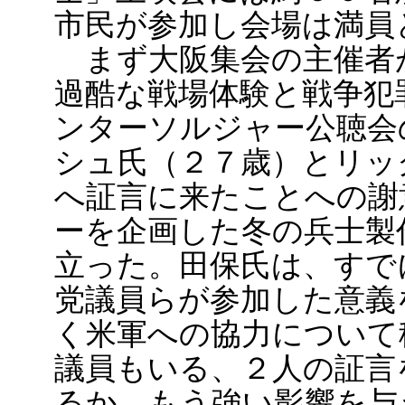
市民が参加し会場は満員
まず大阪集会の主催者
過酷な戦場体験と戦争犯
ンターソルジャー公聴会
シュ氏（２７歳）とリッ
へ証言に来たことへの謝
ーを企画した冬の兵士製
立った。田保氏は、すで
党議員らが参加した意義
く米軍への協力について
議員もいる、２人の証言
るか、もう強い影響を与