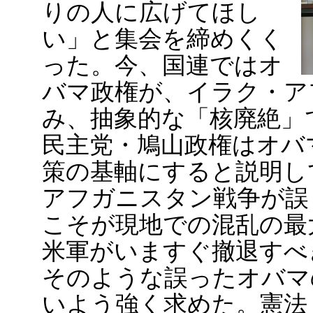
りの人に広げてほし
い」と集会を締めくく
った。今、国連ではオ
バマ政権が、イラク・ア
み、抽象的な「核廃絶」
民主党・鳩山政権はオバ
策の基軸にすると説明し
アフガニスタン戦争が誤
こそが現地での混乱の最
米軍がいますぐ撤退すべ
そのような誤ったオバマ
いよう強く求めた。憲法