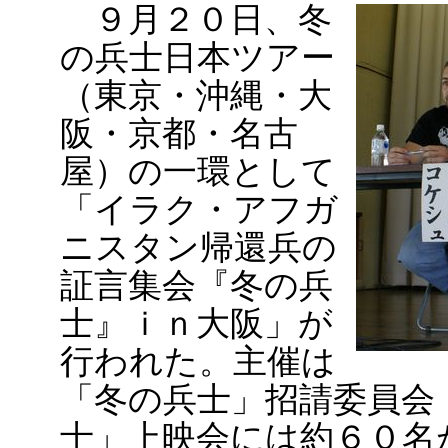
９月２０日、冬
の兵士日本ツアー
（東京・沖縄・大
阪・京都・名古
屋）の一環として
「イラク・アフガ
ニスタン帰還兵の
証言集会『冬の兵
士』ｉｎ大阪」が
行われた。主催は
「冬の兵士」招請委員会
士」上映会には約６０名