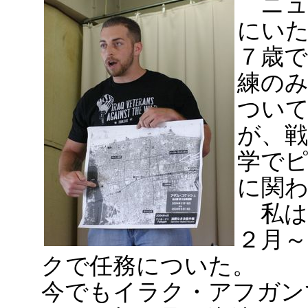
ニュ
にい
７歳で
練の
つい
が、
学で
に関
私は
２月～
クで任務についた。
今でもイラク・アフガン