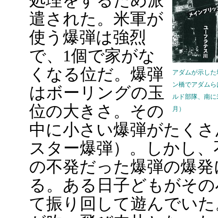
処理をするため派
遣された。米軍が
使う爆弾は強烈
で、1個で家がな
くなる位だ。爆弾
アダムが示した
ン橋でアダムら
はボーリングの玉
ルド部隊、南に
位の大きさ。その
月）
中に小さい爆弾がたくさ
スター爆弾）。しかし、
の不発だった爆弾の爆発
る。ある日子どもがその
て振り回して遊んでいた